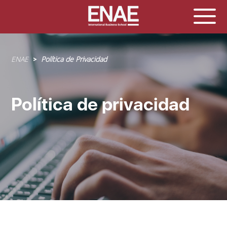
Sobrescribir
ENAE
Política de Privacidad
enlaces
de
ayuda
Política de privacidad
a
la
navegación