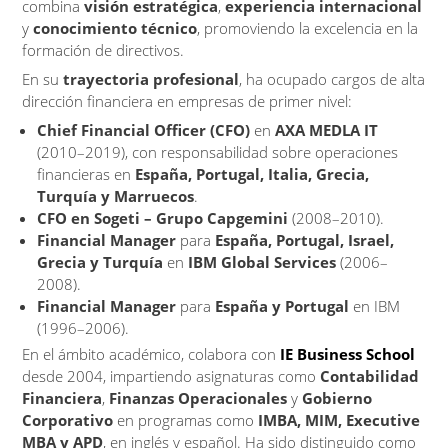
combina
visión estratégica
,
experiencia internacional
y
conocimiento técnico
, promoviendo la excelencia en la
formación de directivos.
En su
trayectoria profesional
, ha ocupado cargos de alta
dirección financiera en empresas de primer nivel:
Chief Financial Officer (CFO)
en
AXA MEDLA IT
(2010–2019), con responsabilidad sobre operaciones
financieras en
España, Portugal, Italia, Grecia,
Turquía y Marruecos
.
CFO en Sogeti – Grupo Capgemini
(2008–2010).
Financial Manager
para
España, Portugal, Israel,
Grecia y Turquía
en
IBM Global Services
(2006–
2008).
Financial Manager
para
España y Portugal
en IBM
(1996–2006).
En el ámbito académico, colabora con
IE Business School
desde 2004, impartiendo asignaturas como
Contabilidad
Financiera
,
Finanzas Operacionales
y
Gobierno
Corporativo
en programas como
IMBA, MIM, Executive
MBA y APD
, en inglés y español. Ha sido distinguido como