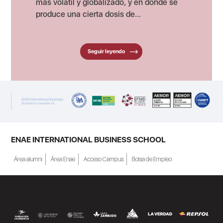
más volátil y globalizado, y en dónde se
produce una cierta dosis de...
Seguir leyendo
ENAE INTERNATIONAL BUSINESS SCHOOL
Área alumni
Área Enae
Acceso Campus
Bolsa de Empleo