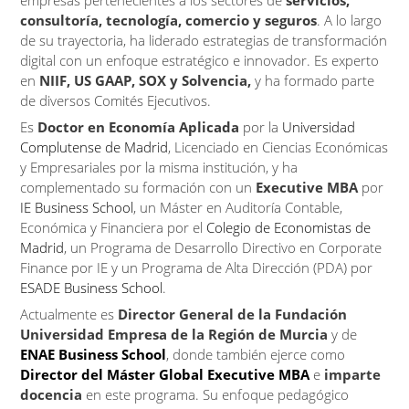
empresas pertenecientes a los sectores de
servicios,
consultoría, tecnología, comercio y seguros
. A lo largo
de su trayectoria, ha liderado estrategias de transformación
digital con un enfoque estratégico e innovador. Es experto
en
NIIF, US GAAP, SOX y Solvencia,
y ha formado parte
de diversos Comités Ejecutivos.
Es
Doctor en Economía Aplicada
por la
Universidad
Complutense de Madrid
, Licenciado en Ciencias Económicas
y Empresariales por la misma institución, y ha
complementado su formación con un
Executive MBA
por
IE Business School
, un Máster en Auditoría Contable,
Económica y Financiera por el
Colegio de Economistas de
Madrid
, un Programa de Desarrollo Directivo en Corporate
Finance por IE y un Programa de Alta Dirección (PDA) por
ESADE Business School
.
Actualmente es
Director General de la Fundación
Universidad Empresa de la Región de Murcia
y de
ENAE Business School
, donde también ejerce como
Director del Máster Global Executive MBA
e
imparte
docencia
en este programa. Su enfoque pedagógico