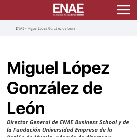
Sobrescribir
ENAE
Miguel López González de León
enlaces
de
ayuda
a
la
navegación
Miguel López
González de
León
Director General de
ENAE Business School
y de
la Fundación Universidad Empresa de la