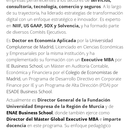
empresas pertenecientes a los sectores de
servicios,
consultoría, tecnología, comercio y seguros
. A lo largo
de su trayectoria, ha liderado estrategias de transformación
digital con un enfoque estratégico e innovador. Es experto
en
NIIF, US GAAP, SOX y Solvencia,
y ha formado parte
de diversos Comités Ejecutivos.
Es
Doctor en Economía Aplicada
por la
Universidad
Complutense de Madrid
, Licenciado en Ciencias Económicas
y Empresariales por la misma institución, y ha
complementado su formación con un
Executive MBA
por
IE Business School
, un Máster en Auditoría Contable,
Económica y Financiera por el
Colegio de Economistas de
Madrid
, un Programa de Desarrollo Directivo en Corporate
Finance por IE y un Programa de Alta Dirección (PDA) por
ESADE Business School
.
Actualmente es
Director General de la Fundación
Universidad Empresa de la Región de Murcia
y de
ENAE Business School
, donde también ejerce como
Director del Máster Global Executive MBA
e
imparte
docencia
en este programa. Su enfoque pedagógico