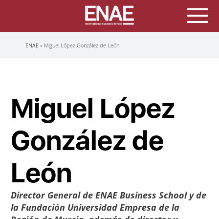
Sobrescribir
ENAE
Miguel López González de León
enlaces
de
ayuda
a
la
navegación
Miguel López
González de
León
Director General de
ENAE Business School
y de
la Fundación Universidad Empresa de la