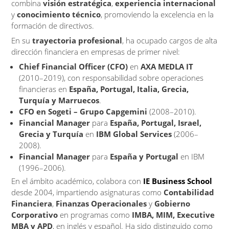
combina
visión estratégica
,
experiencia internacional
y
conocimiento técnico
, promoviendo la excelencia en la
formación de directivos.
En su
trayectoria profesional
, ha ocupado cargos de alta
dirección financiera en empresas de primer nivel:
Chief Financial Officer (CFO)
en
AXA MEDLA IT
(2010–2019), con responsabilidad sobre operaciones
financieras en
España, Portugal, Italia, Grecia,
Turquía y Marruecos
.
CFO en Sogeti – Grupo Capgemini
(2008–2010).
Financial Manager
para
España, Portugal, Israel,
Grecia y Turquía
en
IBM Global Services
(2006–
2008).
Financial Manager
para
España y Portugal
en IBM
(1996–2006).
En el ámbito académico, colabora con
IE Business School
desde 2004, impartiendo asignaturas como
Contabilidad
Financiera
,
Finanzas Operacionales
y
Gobierno
Corporativo
en programas como
IMBA, MIM, Executive
MBA y APD
, en inglés y español. Ha sido distinguido como