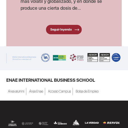
más volátil y globalizado, y en dónde se
produce una cierta dosis de...
Seguir leyendo
ENAE INTERNATIONAL BUSINESS SCHOOL
Área alumni
Área Enae
Acceso Campus
Bolsa de Empleo