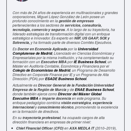
Con más de 24 años de experiencia en multinacionales y grandes
corporaciones, Miguel López González de León posee un
profundo conocimiento en la
gestión de empresas
pertenecientes a los sectores de
servicios, consultoría,
. A lo largo de su trayectoria, ha
tecnología, comercio y seguros
liderado estrategias de transformación digital con un enfoque
estratégico e innovador. Es experto en
NIIF, US GAAP, SOX y
y ha formado parte de diversos Comités Ejecutivos.
Solvencia,
Es
por la
Doctor en Economía Aplicada
Universidad
, Licenciado en Ciencias Económicas y
Complutense de Madrid
Empresariales por la misma institución, y ha complementado su
formación con un
por
, un
Executive MBA
IE Business School
Máster en Auditoría Contable, Económica y Financiera por el
, un Programa de Desarrollo
Colegio de Economistas de Madrid
Directivo en Corporate Finance por IE y un Programa de Alta
Dirección (PDA) por
.
ESADE Business School
Actualmente es
Director General de la Fundación Universidad
y de
,
Empresa de la Región de Murcia
ENAE Business School
donde también ejerce como
Director del Máster Global
e
en este programa. Su
Executive MBA
imparte docencia
enfoque pedagógico combina
,
visión estratégica
experiencia
y
, promoviendo la excelencia
internacional
conocimiento técnico
en la formación de directivos.
En su
, ha ocupado cargos de alta
trayectoria profesional
dirección financiera en empresas de primer nivel:
en
(2010–2019),
Chief Financial Officer (CFO)
AXA MEDLA IT