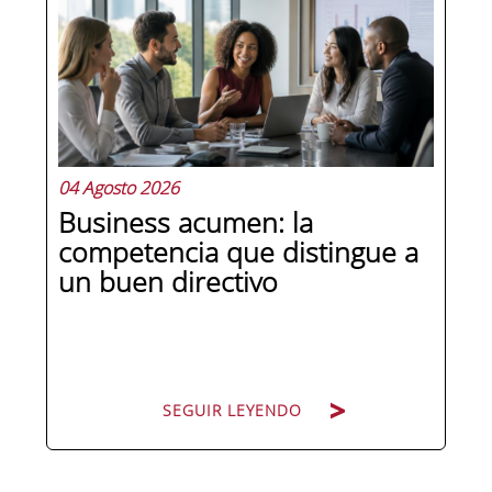
es: ¿cómo nos organizamos? La
respuesta no es trivial. La estructura
organizacional condiciona quién
decide qué, cómo fluye la información
y,...
04 Agosto 2026
Business acumen: la
competencia que distingue a
un buen directivo
SEGUIR LEYENDO
SEGUIR LEYENDO