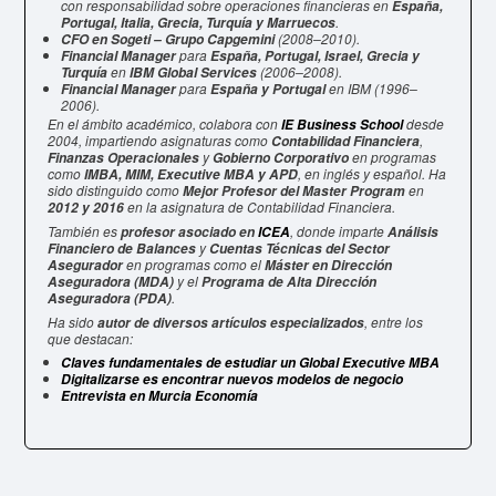
con responsabilidad sobre operaciones financieras en
España,
.
Portugal, Italia, Grecia, Turquía y Marruecos
(2008–2010).
CFO en Sogeti – Grupo Capgemini
para
Financial Manager
España, Portugal, Israel, Grecia y
en
(2006–2008).
Turquía
IBM Global Services
para
en IBM (1996–
Financial Manager
España y Portugal
2006).
En el ámbito académico, colabora con
desde
IE Business School
2004, impartiendo asignaturas como
,
Contabilidad Financiera
y
en programas
Finanzas Operacionales
Gobierno Corporativo
como
, en inglés y español. Ha
IMBA, MIM, Executive MBA y APD
sido distinguido como
en
Mejor Profesor del Master Program
en la asignatura de Contabilidad Financiera.
2012 y 2016
También es
, donde imparte
profesor asociado en
ICEA
Análisis
y
Financiero de Balances
Cuentas Técnicas del Sector
en programas como el
Asegurador
Máster en Dirección
y el
Aseguradora (MDA)
Programa de Alta Dirección
.
Aseguradora (PDA)
Ha sido
, entre los
autor de diversos artículos especializados
que destacan:
Claves fundamentales de estudiar un Global Executive MBA
Digitalizarse es encontrar nuevos modelos de negocio
Entrevista en Murcia Economía