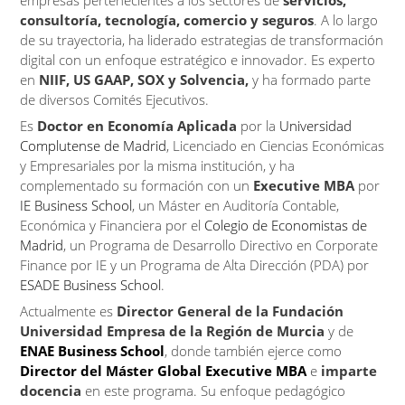
empresas pertenecientes a los sectores de
servicios,
consultoría, tecnología, comercio y seguros
. A lo largo
de su trayectoria, ha liderado estrategias de transformación
digital con un enfoque estratégico e innovador. Es experto
en
NIIF, US GAAP, SOX y Solvencia,
y ha formado parte
de diversos Comités Ejecutivos.
Es
Doctor en Economía Aplicada
por la
Universidad
Complutense de Madrid
, Licenciado en Ciencias Económicas
y Empresariales por la misma institución, y ha
complementado su formación con un
Executive MBA
por
IE Business School
, un Máster en Auditoría Contable,
Económica y Financiera por el
Colegio de Economistas de
Madrid
, un Programa de Desarrollo Directivo en Corporate
Finance por IE y un Programa de Alta Dirección (PDA) por
ESADE Business School
.
Actualmente es
Director General de la Fundación
Universidad Empresa de la Región de Murcia
y de
ENAE Business School
, donde también ejerce como
Director del Máster Global Executive MBA
e
imparte
docencia
en este programa. Su enfoque pedagógico