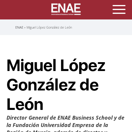
Sobrescribir
ENAE
Miguel López González de León
enlaces
de
ayuda
a
la
navegación
Miguel López
González de
León
Director General de
ENAE Business School
y de
la Fundación Universidad Empresa de la