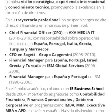
combina
visión estratégica
,
experiencia internacional
y
conocimiento técnico
, promoviendo la excelencia en la
formación de directivos.
En su
trayectoria profesional
, ha ocupado cargos de alta
dirección financiera en empresas de primer nivel:
Chief Financial Officer (CFO)
en
AXA MEDLA IT
(2010–2019), con responsabilidad sobre operaciones
financieras en
España, Portugal, Italia, Grecia,
Turquía y Marruecos
.
CFO en Sogeti – Grupo Capgemini
(2008–2010).
Financial Manager
para
España, Portugal, Israel,
Grecia y Turquía
en
IBM Global Services
(2006–
2008).
Financial Manager
para
España y Portugal
en IBM
(1996–2006).
En el ámbito académico, colabora con
IE Business School
desde 2004, impartiendo asignaturas como
Contabilidad
Financiera
,
Finanzas Operacionales
y
Gobierno
Corporativo
en programas como
IMBA, MIM, Executive
MBA y APD
, en inglés y español. Ha sido distinguido como