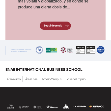
más volátil y globalizado, y en dónde se
produce una cierta dosis de...
Seguir leyendo
ENAE INTERNATIONAL BUSINESS SCHOOL
Área alumni
Área Enae
Acceso Campus
Bolsa de Empleo