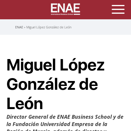
Sobrescribir
ENAE
Miguel López González de León
enlaces
de
ayuda
a
la
navegación
Miguel López
González de
León
Director General de
ENAE Business School
y de
la Fundación Universidad Empresa de la