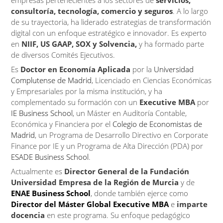
empresas pertenecientes a los sectores de
servicios,
consultoría, tecnología, comercio y seguros
. A lo largo
de su trayectoria, ha liderado estrategias de transformación
digital con un enfoque estratégico e innovador. Es experto
en
NIIF, US GAAP, SOX y Solvencia,
y ha formado parte
de diversos Comités Ejecutivos.
Es
Doctor en Economía Aplicada
por la
Universidad
Complutense de Madrid
, Licenciado en Ciencias Económicas
y Empresariales por la misma institución, y ha
complementado su formación con un
Executive MBA
por
IE Business School
, un Máster en Auditoría Contable,
Económica y Financiera por el
Colegio de Economistas de
Madrid
, un Programa de Desarrollo Directivo en Corporate
Finance por IE y un Programa de Alta Dirección (PDA) por
ESADE Business School
.
Actualmente es
Director General de la Fundación
Universidad Empresa de la Región de Murcia
y de
ENAE Business School
, donde también ejerce como
Director del Máster Global Executive MBA
e
imparte
docencia
en este programa. Su enfoque pedagógico