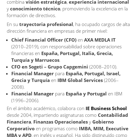
combina
visión estratégica
,
experiencia internacional
y
conocimiento técnico
, promoviendo la excelencia en la
formación de directivos.
En su
trayectoria profesional
, ha ocupado cargos de alta
dirección financiera en empresas de primer nivel:
Chief Financial Officer (CFO)
en
AXA MEDLA IT
(2010–2019), con responsabilidad sobre operaciones
financieras en
España, Portugal, Italia, Grecia,
Turquía y Marruecos
.
CFO en Sogeti – Grupo Capgemini
(2008–2010).
Financial Manager
para
España, Portugal, Israel,
Grecia y Turquía
en
IBM Global Services
(2006–
2008).
Financial Manager
para
España y Portugal
en IBM
(1996–2006).
En el ámbito académico, colabora con
IE Business School
desde 2004, impartiendo asignaturas como
Contabilidad
Financiera
,
Finanzas Operacionales
y
Gobierno
Corporativo
en programas como
IMBA, MIM, Executive
MBA y APD
, en inglés y español. Ha sido distinguido como