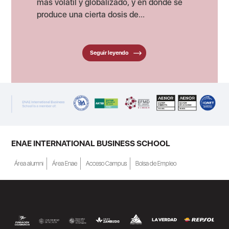
más volátil y globalizado, y en dónde se
produce una cierta dosis de...
Seguir leyendo
ENAE INTERNATIONAL BUSINESS SCHOOL
Área alumni
Área Enae
Acceso Campus
Bolsa de Empleo