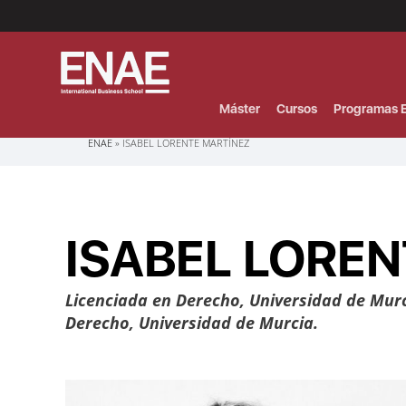
Menú
Superior
(Header)
Máster
Cursos
Programas E
Sobrescribir
ENAE
ISABEL LORENTE MARTÍNEZ
enlaces
de
ayuda
a
la
navegación
ISABEL LORE
Licenciada en Derecho, Universidad de Murc
Derecho, Universidad de Murcia.