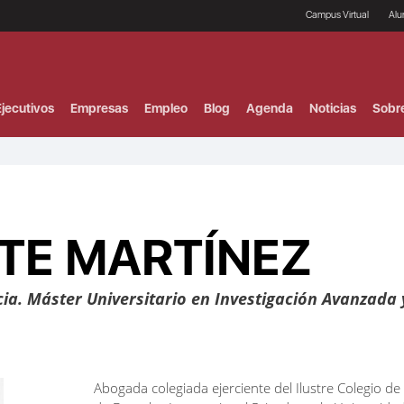
Campus Virtual
Al
¿
B
F
jecutivos
Empresas
Empleo
Blog
Agenda
Noticias
Sobr
P
E
P
F
B
F
I
NTE MARTÍNEZ
P
e
C
V
ia. Máster Universitario en Investigación Avanzada 
Abogada colegiada ejerciente del Ilustre Colegio 