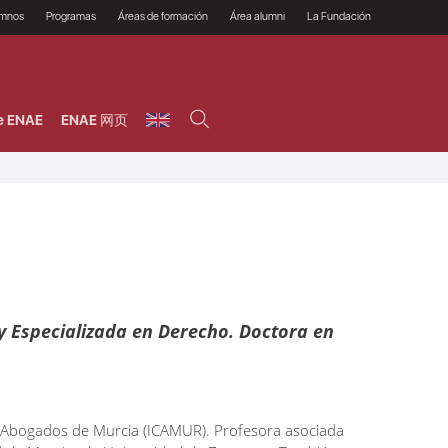
umnos
Programas
Áreas de formación
Área alumni
La Fundación
Por qué ENAE?
Todos los programas
Legal/Fiscal
Beneficios
olsa de empleo
Máster
Tecnología / Digital /
Asociarse
Semipresenciales y
Innovación / Data
oros
Preguntas Frecuentes
online
Science
e ENAE
ENAE 网页
rácticas en empresas
Programas Ejecutivos
Riesgos
NAE Alumni
Cursos de Postgrado y
Personas / RRHH /
Profesionales (Online)
HHDD
roceso de admisión
Agronegocios
inanciación, Becas y
onificación
Comercial / Marketing/
Ventas
inanciación estudios
magin LaCaixa
Dirección / Gestión /
Administración de
réstamo Imagina
empresas
studios Caja Rural
entral
Finanzas
entajas
Operaciones
y Especializada en Derecho. Doctora en
de Abogados de Murcia (ICAMUR). Profesora asociada