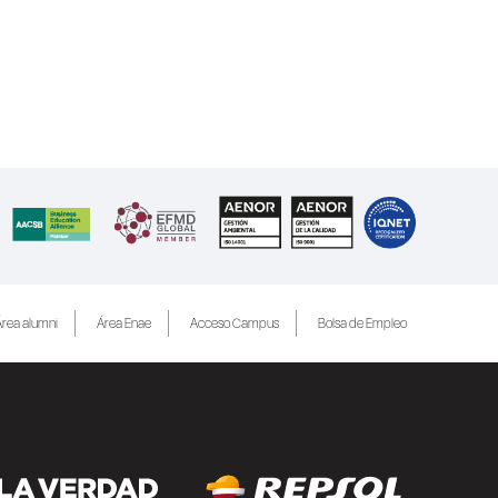
rea alumni
Área Enae
Acceso Campus
Bolsa de Empleo