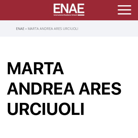
Sobrescribir
ENAE
MARTA ANDREA ARES URCIUOLI
enlaces
de
ayuda
a
la
navegación
MARTA
ANDREA ARES
URCIUOLI