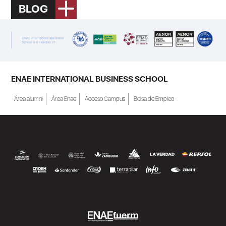
BLOG
ENAE INTERNATIONAL BUSINESS SCHOOL
Área alumni
Área Enae
Acceso Campus
Bolsa de Empleo