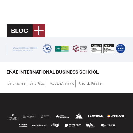
BLOG
ENAE INTERNATIONAL BUSINESS SCHOOL
Área alumni
Área Enae
Acceso Campus
Bolsa de Empleo