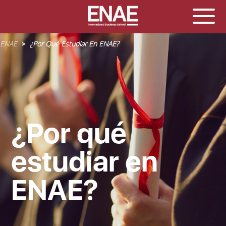
Sobrescribir
ENAE
¿Por Qué Estudiar En ENAE?
enlaces
de
ayuda
a
la
navegación
¿Por qué
estudiar en
ENAE?