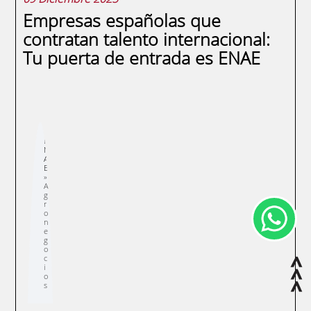
Empresas españolas que
contratan talento internacional:
Tu puerta de entrada es ENAE
Sobrescribir
E
enlaces
N
de
A
ayuda
E
a
la
navegación
A
g
r
o
n
e
g
o
c
i
o
s