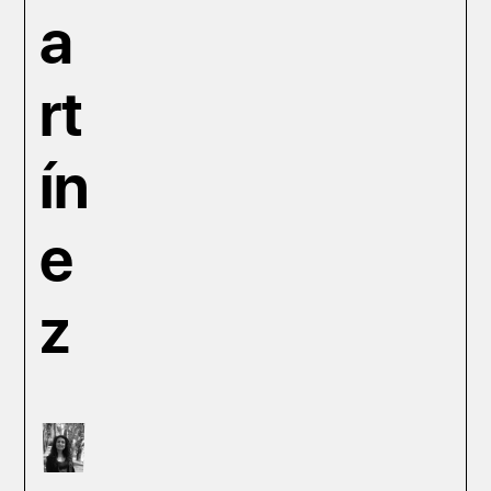
a
rt
ín
e
z