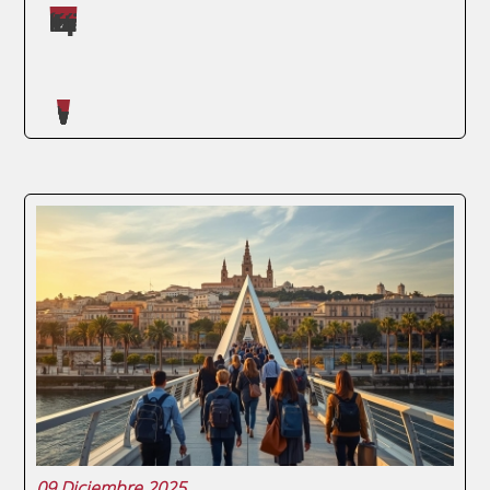
Máster impartidos por Judit López Martínez
SEGUIR LEYENDO
Artículos escritos en nuestro blog
La red de contactos ENAE Alumni,
vinculada a la ENAE Business School, se
presenta como una herramienta
fundamental para los graduados que
buscan impulsar sus carreras tras
completar un máster. Este entorno no solo
facilita la creación de relaciones...
09 Diciembre 2025