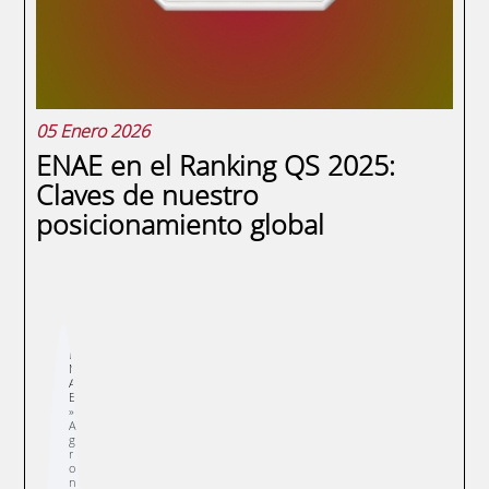
ofrece de...
05 Enero 2026
ENAE en el Ranking QS 2025:
Claves de nuestro
posicionamiento global
Sobrescribir
E
enlaces
N
de
A
ayuda
E
a
la
navegación
A
g
r
o
n