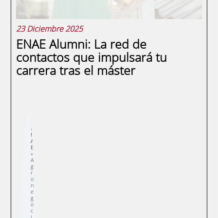
23 Diciembre 2025
ENAE Alumni: La red de
contactos que impulsará tu
carrera tras el máster
Sobrescribir
E
enlaces
N
de
A
ayuda
E
a
la
navegación
A
g
r
o
n
e
g
o
c
i