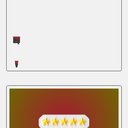
Máster impartidos por Judit López Martínez
SEGUIR LEYENDO
Artículos escritos en nuestro blog
Hoy en día, el mercado laboral se ha
expandido más allá de las fronteras. Cada
vez es más común que los empleadores
busquen personas con una perspectiva
global. Y aquí es donde entran en juego las
titulaciones internacionales como los que