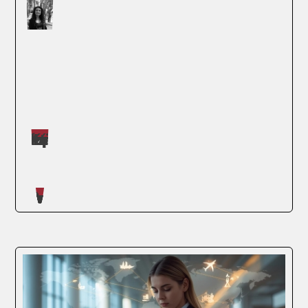
Máster impartidos por Judit López Martínez
SEGUIR LEYENDO
Artículos escritos en nuestro blog
La alianza entre ENAE Business School y el
Ministerio de Educación Superior, Ciencia y
Tecnología (MESCyT) de la República