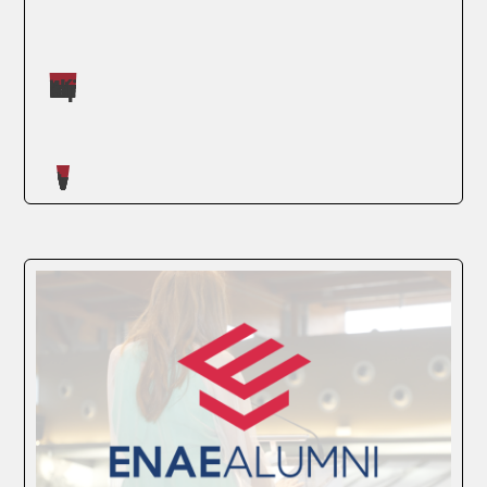
Máster impartidos por Daniel Román Barker
SEGUIR LEYENDO
Artículos escritos en nuestro blog
El ecosistema de la educación de posgrado
es cada vez más internacional, más
competitivo y, seamos honestos, más difícil
de comparar “a simple vista”. En ese
contexto, el ranking QS funciona como un
termómetro reconocido para entender
qué...