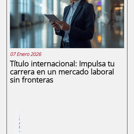
Dominicana representa una oportunidad
única para los estudiantes dominicanos
que buscan una formación de élite en
europea....
07 Enero 2026
Título internacional: Impulsa tu
carrera en un mercado laboral
sin fronteras
Sobrescribir
E
enlaces
N
de
A
ayuda
E
a
la