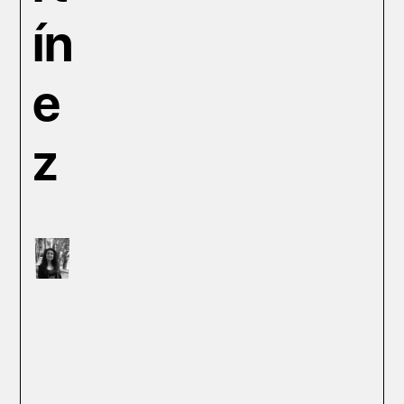
ín
e
z