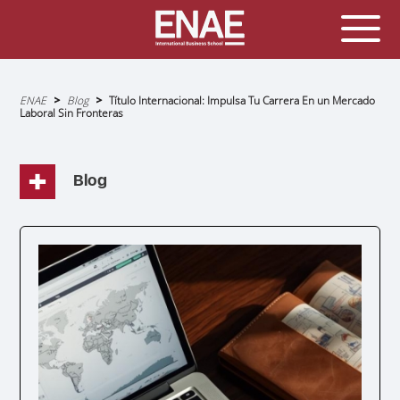
Sobrescribir
ENAE
Blog
Título Internacional: Impulsa Tu Carrera En un Mercado
enlaces
Laboral Sin Fronteras
de
ayuda
a
la
navegación
Blog