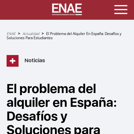
Sobrescribir
ENAE
Actualidad
El Problema del Alquiler En España: Desafíos y
enlaces
Soluciones Para Estudiantes
de
ayuda
a
la
navegación
Noticias
El problema del
alquiler en España:
Desafíos y
Soluciones para