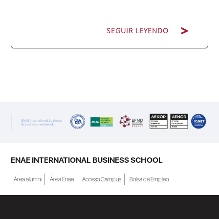
SEGUIR LEYENDO
SEGUIR LEYENDO
ENAE Business School y el SEF han
renovado su acuerdo de colaboración para
la convocatoria 2026 de las Becas "Derecho
a Crecer". El programa está dirigido a
personas inscritas como demandantes de
empleo en la Región de Murcia y ofrece
becas de estudio parciales (50%), además
ENAE INTERNATIONAL BUSINESS SCHOOL
de al menos una beca...
Área alumni
Área Enae
Acceso Campus
Bolsa de Empleo