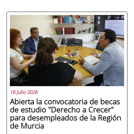
La promoción 2025/2026 de ENAE Business
School se convirtió en una de las más
internacionales de la historia de la escuela
en una ceremonia celebrada en Murcia
con 44 grados y más de 600 asistentes.
Ricardo Navarro, vicepresidente senior de
Generac Power Systems en Estados Unidos
y antiguo alumno...
16 Julio 2026
Abierta la convocatoria de becas
de estudio "Derecho a Crecer"
para desempleados de la Región
de Murcia