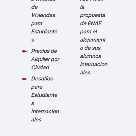
de
la
Viviendas
propuesta
para
de ENAE
Estudiante
para el
s
alojamient
o de sus
Precios de
alumnos
Alquiler por
internacion
Ciudad
ales
Desafíos
para
Estudiante
s
Internacion
ales