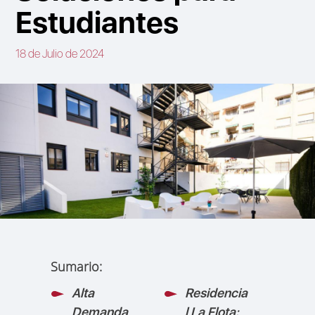
Estudiantes
18 de Julio de 2024
Sumario:
Alta
Residencia
Demanda
l La Flota: