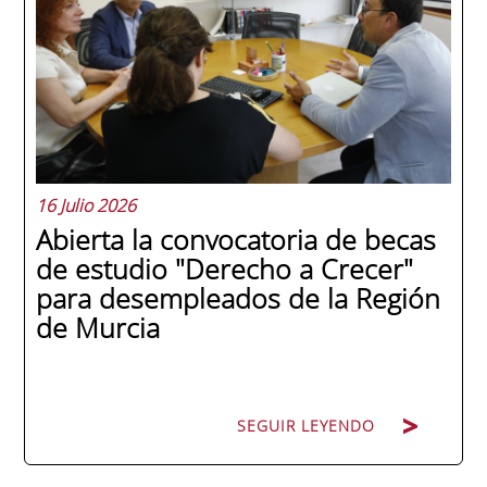
en una ceremonia celebrada en Murcia
con 44 grados y más de 600 asistentes.
Ricardo Navarro, vicepresidente senior de
Generac Power Systems en Estados Unidos
y antiguo alumno...
16 Julio 2026
Abierta la convocatoria de becas
de estudio "Derecho a Crecer"
para desempleados de la Región
de Murcia
SEGUIR LEYENDO
SEGUIR LEYENDO