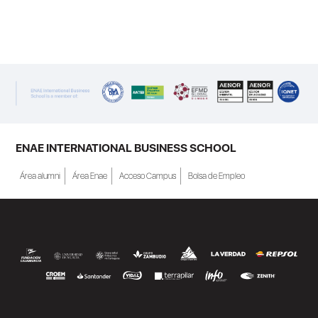
ENAE Business School y el SEF han
renovado su acuerdo de colaboración para
la convocatoria 2026 de las Becas "Derecho
a Crecer". El programa está dirigido a
personas inscritas como demandantes de
empleo en la Región de Murcia y ofrece
becas de estudio parciales (50%), además
ENAE INTERNATIONAL BUSINESS SCHOOL
de al menos una beca...
Área alumni
Área Enae
Acceso Campus
Bolsa de Empleo