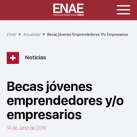
Sobrescribir
ENAE
Actualidad
Becas Jóvenes Emprendedores Y/o Empresarios
enlaces
de
ayuda
a
la
navegación
Noticias
Becas jóvenes
emprendedores y/o
empresarios
14 de Junio de 2016