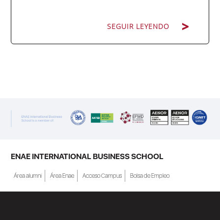
SEGUIR LEYENDO
SEGUIR LEYENDO
ENAE Business School y el SEF han
renovado su acuerdo de colaboración para
la convocatoria 2026 de las Becas "Derecho
a Crecer". El programa está dirigido a
personas inscritas como demandantes de
empleo en la Región de Murcia y ofrece
becas de estudio parciales (50%), además
ENAE INTERNATIONAL BUSINESS SCHOOL
de al menos una beca...
Área alumni
Área Enae
Acceso Campus
Bolsa de Empleo