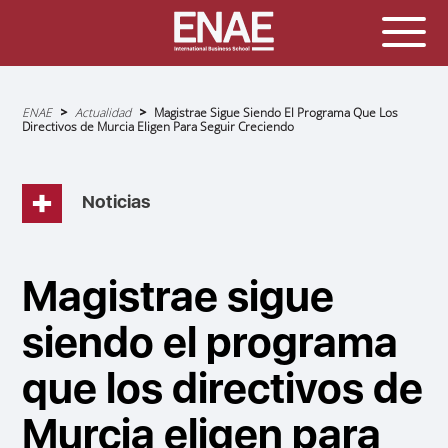
Sobrescribir
ENAE
Actualidad
Magistrae Sigue Siendo El Programa Que Los
enlaces
Directivos de Murcia Eligen Para Seguir Creciendo
de
ayuda
a
la
navegación
Noticias
Magistrae sigue
siendo el programa
que los directivos de
Murcia eligen para