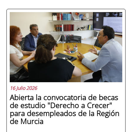
La promoción 2025/2026 de ENAE Business
School se convirtió en una de las más
internacionales de la historia de la escuela
en una ceremonia celebrada en Murcia
con 44 grados y más de 600 asistentes.
Ricardo Navarro, vicepresidente senior de
Generac Power Systems en Estados Unidos
y antiguo alumno...
16 Julio 2026
Abierta la convocatoria de becas
de estudio "Derecho a Crecer"
para desempleados de la Región
de Murcia