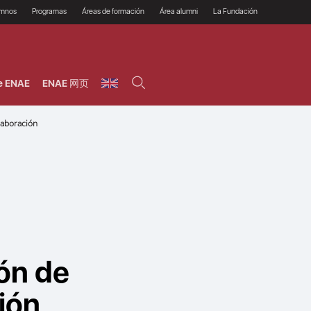
umnos
Programas
Áreas de formación
Área alumni
La Fundación
Por qué ENAE?
Todos los programas
Legal/Fiscal
Beneficios
olsa de empleo
Máster
Tecnología / Digital /
Asociarse
Semipresenciales y
Innovación / Data
oros
Preguntas Frecuentes
online
Science
e ENAE
ENAE 网页
rácticas en empresas
Programas Ejecutivos
Riesgos
NAE Alumni
Cursos de Postgrado y
Personas / RRHH /
Profesionales (Online)
HHDD
roceso de admisión
laboración
Agronegocios
inanciación, Becas y
onificación
Comercial / Marketing/
Ventas
inanciación estudios
magin LaCaixa
Dirección / Gestión /
Administración de
réstamo Imagina
empresas
studios Caja Rural
entral
Finanzas
entajas
Operaciones
ión de
ión