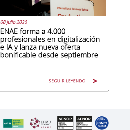
08 Julio 2026
ENAE forma a 4.000
profesionales en digitalización
e IA y lanza nueva oferta
bonificable desde septiembre
SEGUIR LEYENDO
Miguel López González de León, director
general de ENAE Business School, hace
balance de tres años de colaboración