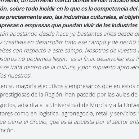
convenio, un convenio marco donde se han trazado esa
ón, sobre todo incidir en lo que es la competencia del I
es precisamente eso, las industrias culturales, el obje
presas o empresas que puedan vivir de las industrias c
án apostando desde hace ya bastantes años desde que 
s y creativas en desarrollar todo ese campo y de hech
aíses con respecto a este campo. Nosotros de vuestra 
otros no podemos llegar, es al final, desarrollar esa in
ue se trata dentro de la cultura, y por supuesto aprove
los nuestro
s”.
 en su mayoría ejecutivos y empresarios que en estos
prestigiosas de la Región, han pasado por las aulas d
ocios, adscrita a la Universidad de Murcia y a la Unive
res como en logística, agronegocio, retail y servicios, 
 cierra el círculo, que es la apuesta por el sector ente
incón.