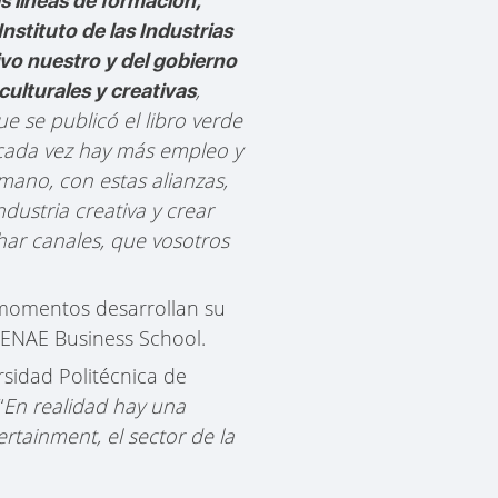
s líneas de formación,
nstituto de las Industrias
tivo nuestro y del gobierno
,
ulturales y creativas
se publicó el libro verde
o cada vez hay más empleo y
mano, con estas alianzas,
dustria creativa y crear
char canales, que vosotros
 momentos desarrollan su
e ENAE Business School.
rsidad Politécnica de
“
En realidad hay una
rtainment, el sector de la