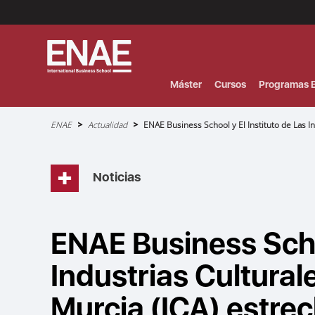
Menú
Superior
(Header)
Máster
Cursos
Programas E
Sobrescribir
ENAE
Actualidad
ENAE Business School y El Instituto de Las In
enlaces
de
ayuda
a
la
navegación
Noticias
ENAE Business Schoo
Industrias Cultural
Murcia (ICA) estre