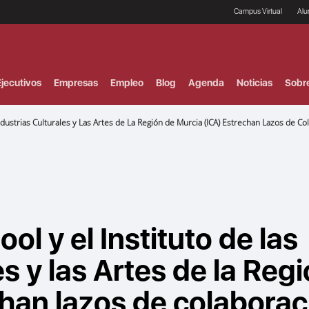
Campus Virtual
Al
¿
B
F
jecutivos
Empresas
Empleo
Blog
Agenda
Noticias
Sobr
P
E
P
dustrias Culturales y Las Artes de La Región de Murcia (ICA) Estrechan Lazos de Co
F
B
F
I
P
e
C
V
l y el Instituto de las
es y las Artes de la Reg
chan lazos de colaborac