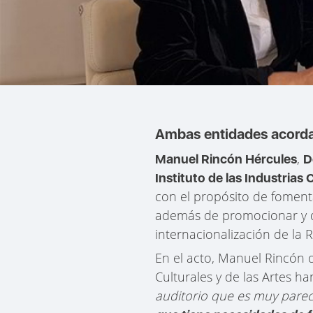
Ambas entidades acordar
,
Manuel Rincón Hércules
D
Instituto de las Industrias 
con el propósito de fomenta
además de promocionar y des
internacionalización de la 
En el acto, Manuel Rincón de
Culturales y de las Artes h
auditorio que es muy parec