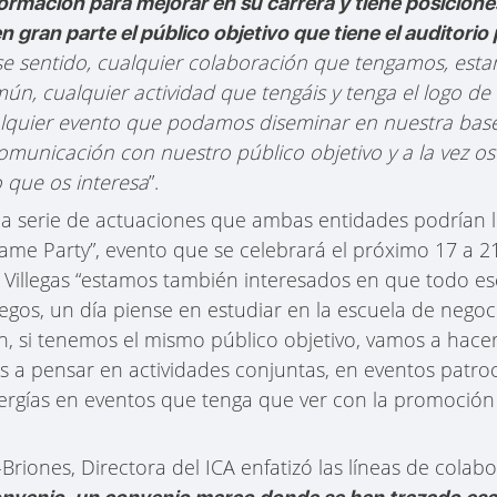
ormación para mejorar en su carrera y tiene posiciones
 gran parte el público objetivo que tiene el auditori
ese sentido, cualquier colaboración que tengamos, est
ún, cualquier actividad que tengáis y tenga el logo d
alquier evento que podamos diseminar en nuestra base
omunicación con nuestro público objetivo y a la vez os
 que os interesa
”.
a serie de actuaciones que ambas entidades podrían l
me Party”, evento que se celebrará el próximo 17 a 21 
 Villegas “estamos también interesados en que todo ese
uegos, un día piense en estudiar en la escuela de nego
n, si tenemos el mismo público objetivo, vamos a hace
a pensar en actividades conjuntas, en eventos patr
rgías en eventos que tenga que ver con la promoción 
Briones, Directora del ICA enfatizó las líneas de cola