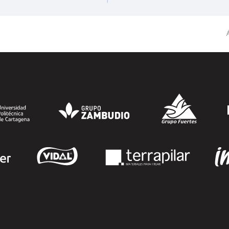
"Derecho a Crecer". El programa está
dirigido a personas inscritas como
demandantes de empleo en la Región de
Á
Murcia y ofrece becas de estudio
parciales (50%), además de al menos una
beca...
SEGUIR LEYENDO