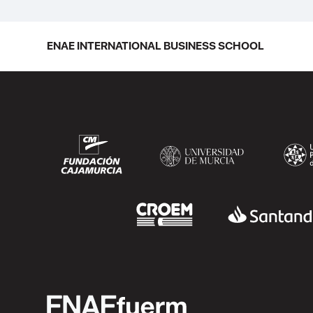
la escuela en una ceremonia celebrada
en Murcia con 44 grados y más de 600
asistentes. Ricardo Navarro,
ENAE INTERNATIONAL BUSINESS SCHOOL
vicepresidente senior de Generac Power
Systems en Estados Unidos y antiguo
alumno...
SEGUIR LEYENDO