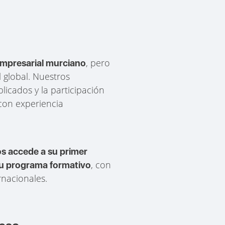
, pero
 empresarial murciano
 global. Nuestros
icados y la participación
 con experiencia
s accede a su primer
, con
 su programa formativo
rnacionales.