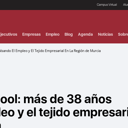
Campus Virtual
Al
¿
B
F
jecutivos
Empresas
Empleo
Blog
Agenda
Noticias
Sobr
P
E
P
sando El Empleo y El Tejido Empresarial En La Región de Murcia
F
B
F
I
P
e
C
V
ool: más de 38 años
o y el tejido empresari
a