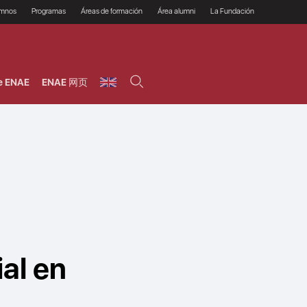
umnos
Programas
Áreas de formación
Área alumni
La Fundación
Por qué ENAE?
Todos los programas
Legal/Fiscal
Beneficios
olsa de empleo
Máster
Tecnología / Digital /
Asociarse
Semipresenciales y
Innovación / Data
oros
Preguntas Frecuentes
online
Science
e ENAE
ENAE 网页
rácticas en empresas
Programas Ejecutivos
Riesgos
NAE Alumni
Cursos de Postgrado y
Personas / RRHH /
Profesionales (Online)
HHDD
roceso de admisión
Agronegocios
inanciación, Becas y
onificación
Comercial / Marketing/
Ventas
inanciación estudios
magin LaCaixa
Dirección / Gestión /
Administración de
réstamo Imagina
empresas
studios Caja Rural
entral
Finanzas
entajas
Operaciones
al en