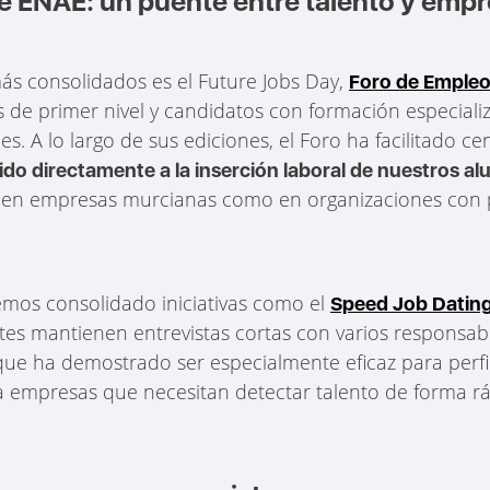
e ENAE: un puente entre talento y emp
s consolidados es el Future Jobs Day,
Foro de Emple
e primer nivel y candidatos con formación especializ
s. A lo largo de sus ediciones, el Foro ha facilitado c
ido directamente a la inserción laboral de nuestros a
o en empresas murcianas como en organizaciones con 
emos consolidado iniciativas como el
Speed Job Datin
antes mantienen entrevistas cortas con varios responsa
que ha demostrado ser especialmente eficaz para perfi
 empresas que necesitan detectar talento de forma ráp