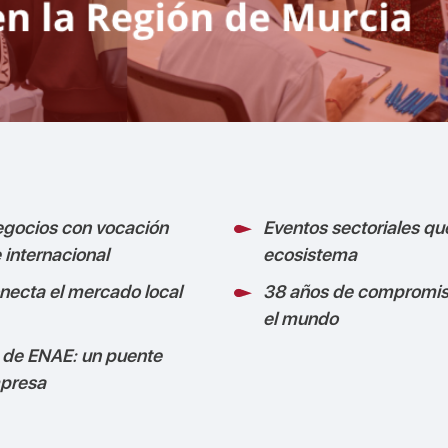
egocios con vocación
Eventos sectoriales q
 internacional
ecosistema
necta el mercado local
38 años de compromis
el mundo
 de ENAE: un puente
mpresa