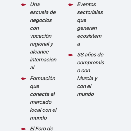
Una
Eventos
escuela de
sectoriales
negocios
que
con
generan
vocación
ecosistem
regional y
a
alcance
38 años de
internacion
compromis
al
o con
Formación
Murcia y
que
con el
conecta el
mundo
mercado
local con el
mundo
El Foro de