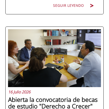
SEGUIR LEYENDO
La promoción 2025/2026 de ENAE Business
School se convirtió en una de las más
internacionales de la historia de la escuela
en una ceremonia celebrada en Murcia
con 44 grados y más de 600 asistentes.
Ricardo Navarro, vicepresidente senior de
Generac Power Systems en Estados Unidos
y antiguo alumno...
16 Julio 2026
Abierta la convocatoria de becas
de estudio "Derecho a Crecer"