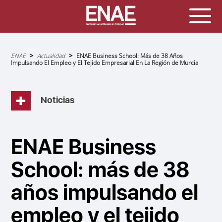
Sobrescribir
ENAE
Actualidad
ENAE Business School: Más de 38 Años
enlaces
Impulsando El Empleo y El Tejido Empresarial En La Región de Murcia
de
ayuda
a
la
navegación
Noticias
ENAE Business
School: más de 38
años impulsando el
empleo y el tejido