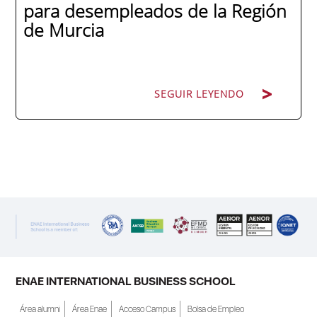
para desempleados de la Región
de Murcia
SEGUIR LEYENDO
SEGUIR LEYENDO
ENAE Business School y el SEF han
renovado su acuerdo de colaboración para
la convocatoria 2026 de las Becas "Derecho
a Crecer". El programa está dirigido a
personas inscritas como demandantes de
empleo en la Región de Murcia y ofrece
becas de estudio parciales (50%), además
ENAE INTERNATIONAL BUSINESS SCHOOL
de al menos una beca...
Área alumni
Área Enae
Acceso Campus
Bolsa de Empleo