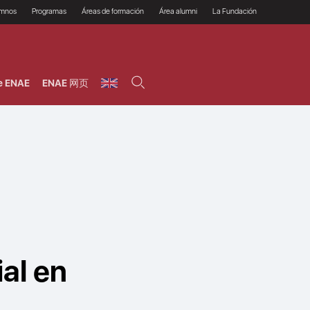
umnos
Programas
Áreas de formación
Área alumni
La Fundación
Por qué ENAE?
Todos los programas
Legal/Fiscal
Beneficios
olsa de empleo
Máster
Tecnología / Digital /
Asociarse
Semipresenciales y
Innovación / Data
oros
Preguntas Frecuentes
online
Science
e ENAE
ENAE 网页
rácticas en empresas
Programas Ejecutivos
Riesgos
NAE Alumni
Cursos de Postgrado y
Personas / RRHH /
Profesionales (Online)
HHDD
roceso de admisión
Agronegocios
inanciación, Becas y
onificación
Comercial / Marketing/
Ventas
inanciación estudios
magin LaCaixa
Dirección / Gestión /
Administración de
réstamo Imagina
empresas
studios Caja Rural
entral
Finanzas
entajas
Operaciones
al en