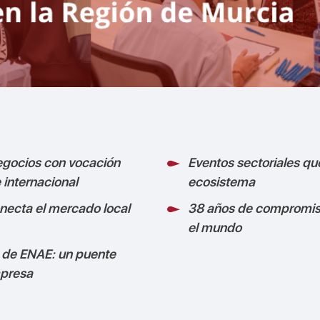
egocios con vocación
Eventos sectoriales q
 internacional
ecosistema
necta el mercado local
38 años de compromis
el mundo
 de ENAE: un puente
mpresa