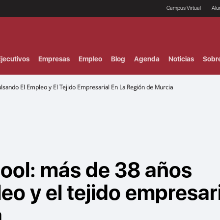
Campus Virtual
Al
¿
B
F
jecutivos
Empresas
Empleo
Blog
Agenda
Noticias
Sobr
P
E
P
sando El Empleo y El Tejido Empresarial En La Región de Murcia
F
B
F
I
P
e
C
V
ool: más de 38 años
o y el tejido empresari
a