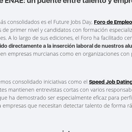
e ENAE: un puente entre talento y emp
s consolidados es el Future Jobs Day,
Foro de Emple
e primer nivel y candidatos con formación especializ
s. A lo largo de sus ediciones, el Foro ha facilitado c
ido directamente a la inserción laboral de nuestros a
o en empresas murcianas como en organizaciones con 
emos consolidado iniciativas como el
Speed Job Datin
antes mantienen entrevistas cortas con varios responsa
que ha demostrado ser especialmente eficaz para perfi
 empresas que necesitan detectar talento de forma ráp