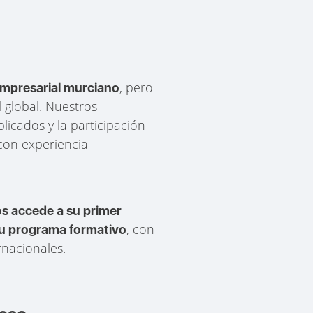
, pero
 empresarial murciano
 global. Nuestros
icados y la participación
 con experiencia
s accede a su primer
, con
 su programa formativo
rnacionales.