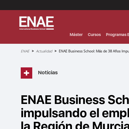
Menú
Superior
(Header)
Máster
Cursos
Programas E
Sobrescribir
ENAE
Actualidad
ENAE Business School: Más de 38 Años Impul
enlaces
de
ayuda
a
la
navegación
Noticias
ENAE Business Sch
impulsando el emple
la Región de Murci