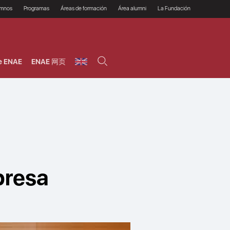
umnos
Programas
Áreas de formación
Área alumni
La Fundación
Por qué ENAE?
Todos los programas
Legal/Fiscal
Beneficios
olsa de empleo
Máster
Tecnología / Digital /
Asociarse
Semipresenciales y
Innovación / Data
oros
Preguntas Frecuentes
online
Science
e ENAE
ENAE 网页
rácticas en empresas
Programas Ejecutivos
Riesgos
NAE Alumni
Cursos de Postgrado y
Personas / RRHH /
Profesionales (Online)
HHDD
roceso de admisión
Agronegocios
inanciación, Becas y
onificación
Comercial / Marketing/
Ventas
inanciación estudios
magin LaCaixa
Dirección / Gestión /
Administración de
réstamo Imagina
empresas
studios Caja Rural
entral
Finanzas
entajas
Operaciones
presa