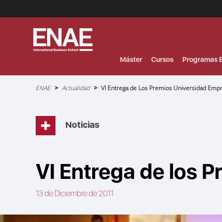
Menú
Superior
(Header)
Máster
Cursos
Programas E
Sobrescribir
ENAE
Actualidad
VI Entrega de Los Premios Universidad Emp
enlaces
de
ayuda
a
la
navegación
Noticias
VI Entrega de los 
13 de Diciembre de 2011