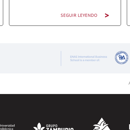
SEGUIR LEYENDO
ENAE Business School y el SEF han
renovado su acuerdo de colaboración
para la convocatoria 2026 de las Becas
"Derecho a Crecer". El programa está
dirigido a personas inscritas como
demandantes de empleo en la Región de
Á
Murcia y ofrece becas de estudio
parciales (50%), además de al menos una
beca...