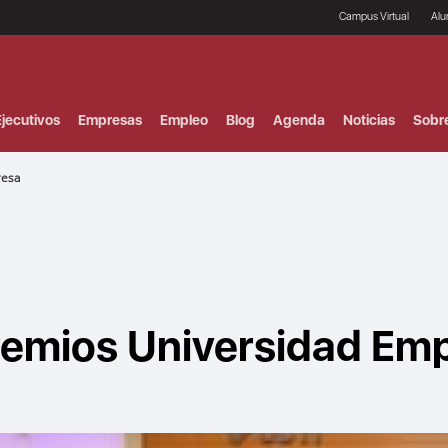
Campus Virtual
Al
¿
B
F
jecutivos
Empresas
Empleo
Blog
Agenda
Noticias
Sobr
P
E
P
resa
F
B
F
I
P
e
C
V
Premios Universidad Em