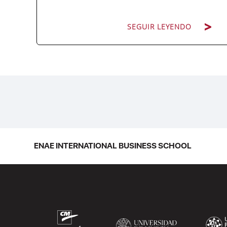
SEGUIR LEYENDO
La promoción 2025/2026 de ENAE
Business School se convirtió en una de
las más internacionales de la historia de
la escuela en una ceremonia celebrada
en Murcia con 44 grados y más de 600
asistentes. Ricardo Navarro,
ENAE INTERNATIONAL BUSINESS SCHOOL
vicepresidente senior de Generac Power
Systems en Estados Unidos y antiguo
alumno...