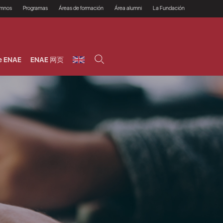
umnos
Programas
Áreas de formación
Área alumni
La Fundación
Por qué ENAE?
Todos los programas
Legal/Fiscal
Beneficios
olsa de empleo
Máster
Tecnología / Digital /
Asociarse
Semipresenciales y
Innovación / Data
oros
Preguntas Frecuentes
online
Science
e ENAE
ENAE 网页
rácticas en empresas
Programas Ejecutivos
Riesgos
NAE Alumni
Cursos de Postgrado y
Personas / RRHH /
Profesionales (Online)
HHDD
roceso de admisión
Agronegocios
inanciación, Becas y
onificación
Comercial / Marketing/
Ventas
inanciación estudios
magin LaCaixa
Dirección / Gestión /
Administración de
réstamo Imagina
empresas
studios Caja Rural
entral
Finanzas
entajas
Operaciones