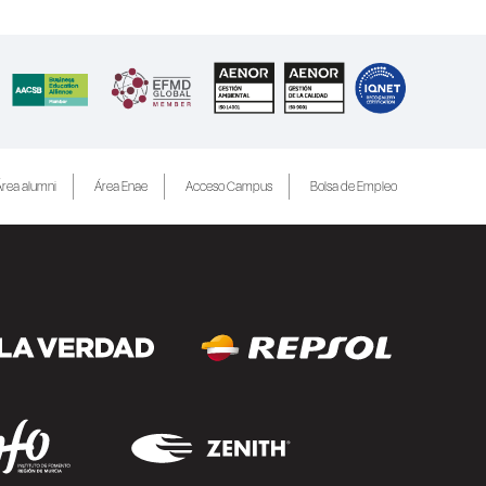
rea alumni
Área Enae
Acceso Campus
Bolsa de Empleo