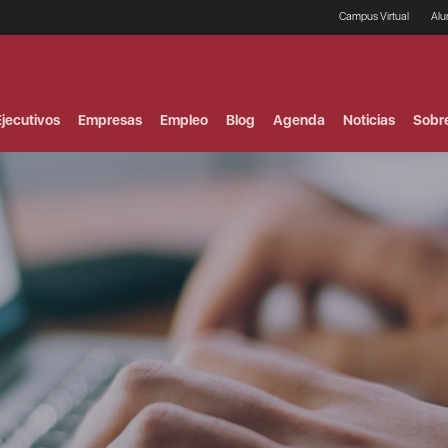
Campus Virtual
Al
¿
B
F
jecutivos
Empresas
Empleo
Blog
Agenda
Noticias
Sobr
P
E
P
F
B
F
I
P
e
C
V