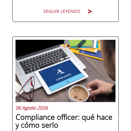
SEGUIR LEYENDO
Hay personas que ocupan puestos de
dirección y hay personas que lideran.
La diferencia no está en el cargo ni en
la antigüedad, sino en un conjunto de
competencias que se pueden
aprender, practicar y medir. Si te
preguntas qué separa a un directivo...
06 Agosto 2026
Compliance officer: qué hace
y cómo serlo