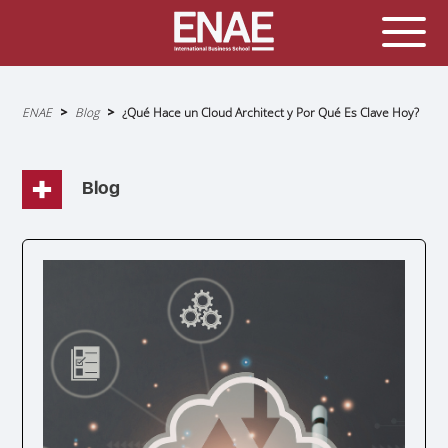
Sobrescribir
ENAE
Blog
¿Qué Hace un Cloud Architect y Por Qué Es Clave Hoy?
enlaces
de
ayuda
a
la
navegación
Blog