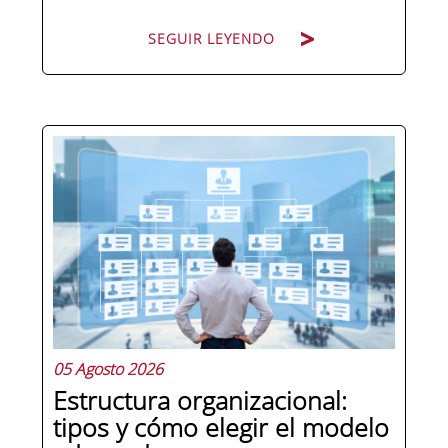
SEGUIR LEYENDO
Pocas figuras han ganado tanto peso
en la estructura corporativa española
en la última década como el
compliance officer. Desde que la
reforma del Código Penal extendió la
responsabilidad penal a las personas
jurídicas, las empresas de cualquier...
05 Agosto 2026
Estructura organizacional:
tipos y cómo elegir el modelo