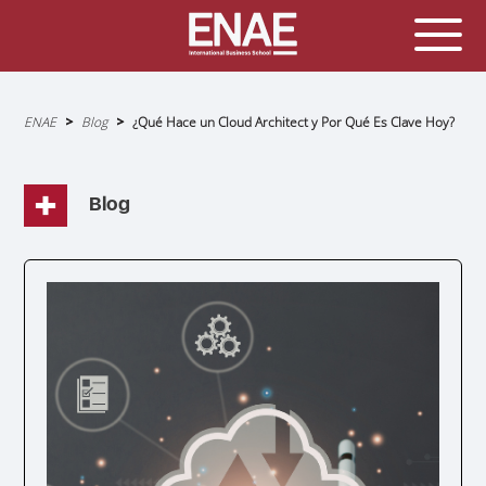
Sobrescribir
ENAE
Blog
¿Qué Hace un Cloud Architect y Por Qué Es Clave Hoy?
enlaces
de
ayuda
a
la
navegación
Blog