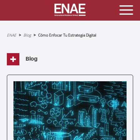
Sobrescribir
ENAE
Blog
Cómo Enfocar Tu Estrategia Digital
enlaces
de
ayuda
a
la
navegación
Blog