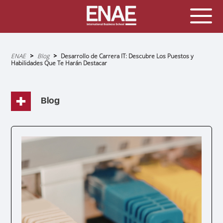
Sobrescribir
ENAE
Blog
Desarrollo de Carrera IT: Descubre Los Puestos y
enlaces
Habilidades Que Te Harán Destacar
de
ayuda
a
la
navegación
Blog