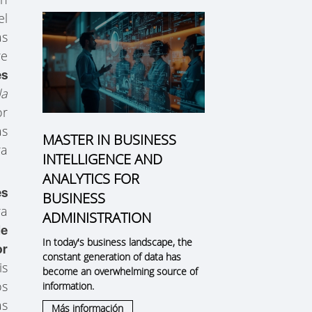
el
as
re
es
la
or
as
MASTER IN BUSINESS
ra
INTELLIGENCE AND
ANALYTICS FOR
es
BUSINESS
ra
ADMINISTRATION
de
In today's business landscape, the
or
constant generation of data has
is
become an overwhelming source of
os
information.
ás
Más información