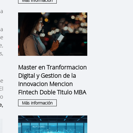
Más información
la
 a
se
e,
s,
Master en Tranformacion
Digital y Gestion de la
se
Innovacion Mencion
El
Fintech Doble Titulo MBA
ro
Más información
e,