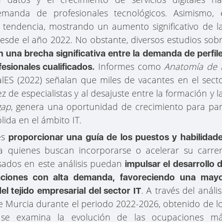
emanda de profesionales tecnológicos. Asimismo, 
 tendencia, mostrando un aumento significativo de l
desde el año 2022. No obstante, diversos estudios sob
 una brecha significativa entre la demanda de perfil
Informes como
Anatomía de 
fesionales cualificados.
alES (2022) señalan que miles de vacantes en el sect
 de especialistas y al desajuste entre la formación y l
gap
, genera una oportunidad de crecimiento para pa
lida en el ámbito IT.
 es
proporcionar una guía de los puestos y habilidad
a quienes buscan incorporarse o acelerar su carre
esados en este análisis puedan
impulsar el desarrollo 
paciones con alta demanda, favoreciendo una may
. A través del anális
el tejido empresarial del sector IT
de Murcia durante el periodo 2022-2026, obtenido de l
 se examina la evolución de las ocupaciones m