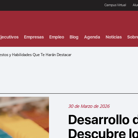
Campus Virtual
Al
¿
B
F
jecutivos
Empresas
Empleo
Blog
Agenda
Noticias
Sobr
P
E
P
estos y Habilidades Que Te Harán Destacar
F
B
F
I
P
e
C
V
30 de Marzo de 2026
Desarrollo d
Descubre lo