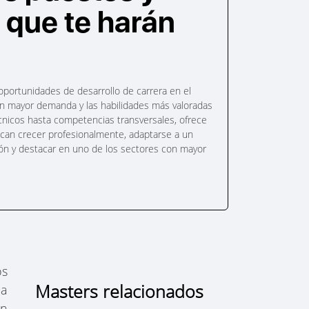
 que te harán
s oportunidades de desarrollo de carrera en el
on mayor demanda y las habilidades más valoradas
cnicos hasta competencias transversales, ofrece
scan crecer profesionalmente, adaptarse a un
ión y destacar en uno de los sectores con mayor
os
Masters relacionados
la
an