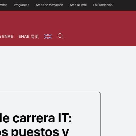
umnos
Programas
Áreas de formación
Área alumni
La Fundación
Por qué ENAE?
Todos los programas
Legal/Fiscal
Beneficios
olsa de empleo
Máster
Tecnología / Digital /
Asociarse
Semipresenciales y
Innovación / Data
oros
Preguntas Frecuentes
online
Science
e ENAE
ENAE 网页
rácticas en empresas
Programas Ejecutivos
Riesgos
NAE Alumni
Cursos de Postgrado y
Personas / RRHH /
Profesionales (Online)
HHDD
roceso de admisión
Agronegocios
inanciación, Becas y
onificación
Comercial / Marketing/
Ventas
inanciación estudios
magin LaCaixa
Dirección / Gestión /
Administración de
réstamo Imagina
empresas
studios Caja Rural
entral
Finanzas
entajas
Operaciones
e carrera IT:
s puestos y