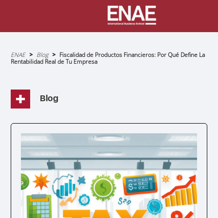
Sobrescribir
ENAE
Blog
Fiscalidad de Productos Financieros: Por Qué Define La
enlaces
Rentabilidad Real de Tu Empresa
de
ayuda
a
la
navegación
Blog