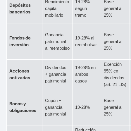
Rendimiento
19-28%
Base
Depósitos
capital
según
general al
bancarios
mobiliario
tramo
25%
Ganancia
Base
Fondos de
19-28% al
patrimonial
general al
inversión
reembolsar
al reembolso
25%
Exención
Dividendos
19-28% en
Acciones
95% en
+ ganancia
ambos
cotizadas
dividendos
patrimonial
casos
(art. 21 LIS)
Cupón +
Base
Bonos y
ganancia
19-28%
general al
obligaciones
patrimonial
25%
Reducción