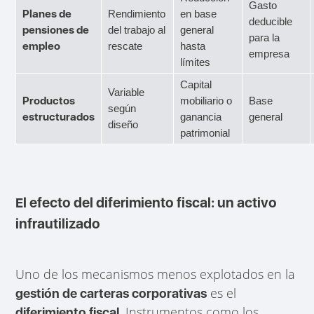
Gasto
Planes de
Rendimiento
en base
deducible
pensiones de
del trabajo al
general
para la
empleo
rescate
hasta
empresa
límites
Capital
Variable
Productos
mobiliario o
Base
según
estructurados
ganancia
general
diseño
patrimonial
El efecto del diferimiento fiscal: un activo
infrautilizado
Uno de los mecanismos menos explotados en la
es el
gestión de carteras corporativas
. Instrumentos como los
diferimiento fiscal