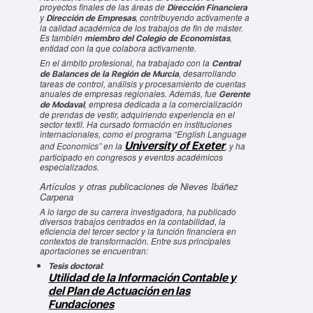
proyectos finales de las áreas de
Dirección Financiera
y
, contribuyendo activamente a
Dirección de Empresas
la calidad académica de los trabajos de fin de máster.
Es también
,
miembro del Colegio de Economistas
entidad con la que colabora activamente.
En el ámbito profesional, ha trabajado con la
Central
, desarrollando
de Balances de la Región de Murcia
tareas de control, análisis y procesamiento de cuentas
anuales de empresas regionales. Además, fue
Gerente
, empresa dedicada a la comercialización
de Modaval
de prendas de vestir, adquiriendo experiencia en el
sector textil. Ha cursado formación en instituciones
internacionales, como el programa “English Language
University of Exeter
and Economics” en la
, y ha
participado en congresos y eventos académicos
especializados.
Artículos y otras publicaciones de Nieves Ibáñez
Carpena
A lo largo de su carrera investigadora, ha publicado
diversos trabajos centrados en la contabilidad, la
eficiencia del tercer sector y la función financiera en
contextos de transformación. Entre sus principales
aportaciones se encuentran:
:
Tesis doctoral
Utilidad de la Información Contable y
del Plan de Actuación en las
Fundaciones