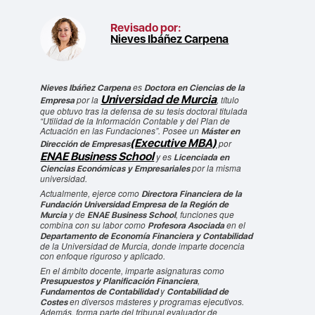
Revisado por:
Nieves Ibáñez Carpena
es
Nieves Ibáñez Carpena
Doctora en Ciencias de la
Universidad de Murcia
por la
, título
Empresa
que obtuvo tras la defensa de su tesis doctoral titulada
“Utilidad de la Información Contable y del Plan de
Actuación en las Fundaciones”
. Posee un
Máster en
(Executive MBA)
por
Dirección de Empresas
ENAE Business School
y es
Licenciada en
por la misma
Ciencias Económicas y Empresariales
universidad.
Actualmente, ejerce como
Directora Financiera de la
Fundación Universidad Empresa de la Región de
y de
, funciones que
Murcia
ENAE Business School
combina con su labor como
en el
Profesora Asociada
Departamento de Economía Financiera y Contabilidad
de la Universidad de Murcia, donde imparte docencia
con enfoque riguroso y aplicado.
En el ámbito docente, imparte asignaturas como
,
Presupuestos y Planificación Financiera
y
Fundamentos de Contabilidad
Contabilidad de
en diversos másteres y programas ejecutivos.
Costes
Además, forma parte del tribunal evaluador de