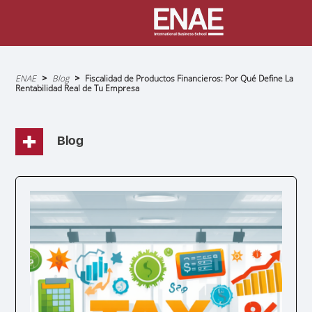
Sobrescribir
ENAE
Blog
Fiscalidad de Productos Financieros: Por Qué Define La
enlaces
Rentabilidad Real de Tu Empresa
de
ayuda
a
la
navegación
Blog