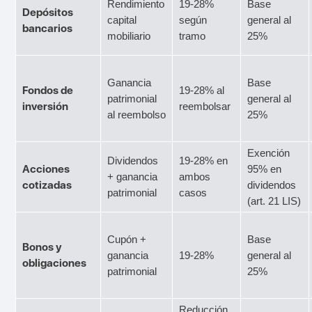
Rendimiento
19-28%
Base
Depósitos
capital
según
general al
bancarios
mobiliario
tramo
25%
Ganancia
Base
Fondos de
19-28% al
patrimonial
general al
inversión
reembolsar
al reembolso
25%
Exención
Dividendos
19-28% en
Acciones
95% en
+ ganancia
ambos
cotizadas
dividendos
patrimonial
casos
(art. 21 LIS)
Cupón +
Base
Bonos y
ganancia
19-28%
general al
obligaciones
patrimonial
25%
Reducción