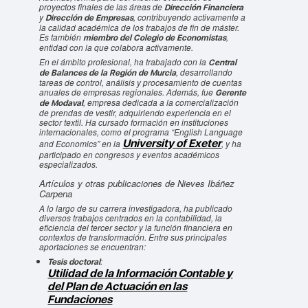
proyectos finales de las áreas de
Dirección Financiera
y
, contribuyendo activamente a
Dirección de Empresas
la calidad académica de los trabajos de fin de máster.
Es también
,
miembro del Colegio de Economistas
entidad con la que colabora activamente.
En el ámbito profesional, ha trabajado con la
Central
, desarrollando
de Balances de la Región de Murcia
tareas de control, análisis y procesamiento de cuentas
anuales de empresas regionales. Además, fue
Gerente
, empresa dedicada a la comercialización
de Modaval
de prendas de vestir, adquiriendo experiencia en el
sector textil. Ha cursado formación en instituciones
internacionales, como el programa “English Language
University of Exeter
and Economics” en la
, y ha
participado en congresos y eventos académicos
especializados.
Artículos y otras publicaciones de Nieves Ibáñez
Carpena
A lo largo de su carrera investigadora, ha publicado
diversos trabajos centrados en la contabilidad, la
eficiencia del tercer sector y la función financiera en
contextos de transformación. Entre sus principales
aportaciones se encuentran:
:
Tesis doctoral
Utilidad de la Información Contable y
del Plan de Actuación en las
Fundaciones