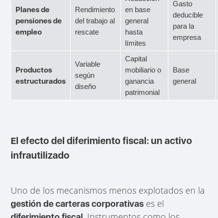
Gasto
Planes de
Rendimiento
en base
deducible
pensiones de
del trabajo al
general
para la
empleo
rescate
hasta
empresa
límites
Capital
Variable
Productos
mobiliario o
Base
según
estructurados
ganancia
general
diseño
patrimonial
El efecto del diferimiento fiscal: un activo
infrautilizado
Uno de los mecanismos menos explotados en la
es el
gestión de carteras corporativas
. Instrumentos como los
diferimiento fiscal