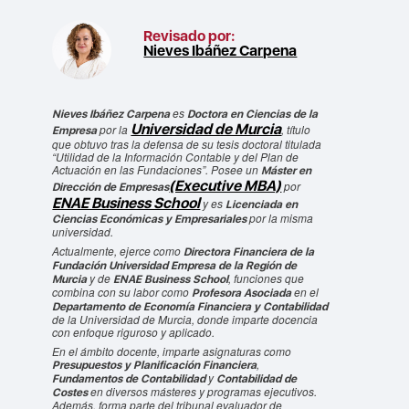
Revisado por:
Nieves Ibáñez Carpena
es
Nieves Ibáñez Carpena
Doctora en Ciencias de la
Universidad de Murcia
por la
, título
Empresa
que obtuvo tras la defensa de su tesis doctoral titulada
“Utilidad de la Información Contable y del Plan de
Actuación en las Fundaciones”
. Posee un
Máster en
(Executive MBA)
por
Dirección de Empresas
ENAE Business School
y es
Licenciada en
por la misma
Ciencias Económicas y Empresariales
universidad.
Actualmente, ejerce como
Directora Financiera de la
Fundación Universidad Empresa de la Región de
y de
, funciones que
Murcia
ENAE Business School
combina con su labor como
en el
Profesora Asociada
Departamento de Economía Financiera y Contabilidad
de la Universidad de Murcia, donde imparte docencia
con enfoque riguroso y aplicado.
En el ámbito docente, imparte asignaturas como
,
Presupuestos y Planificación Financiera
y
Fundamentos de Contabilidad
Contabilidad de
en diversos másteres y programas ejecutivos.
Costes
Además, forma parte del tribunal evaluador de