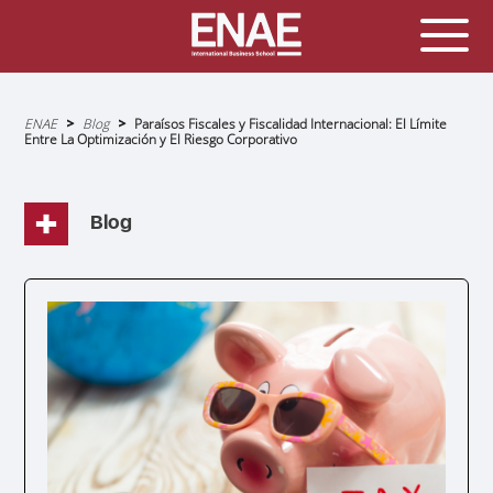
Sobrescribir
ENAE
Blog
Paraísos Fiscales y Fiscalidad Internacional: El Límite
enlaces
Entre La Optimización y El Riesgo Corporativo
de
ayuda
a
la
navegación
Blog