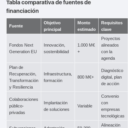
Tabla comparativa de fuentes de
financiación
Objetivo
Monto
Requisitos
Fuente
principal
estimado
clave
Proyectos
Fondos Next
Innovación,
1.000 M€
alineados
Generation EU
sostenibilidad
+
con la
agenda
Plan de
Diagnóstico
Recuperación,
Infraestructura,
800 M€+
digital, plan
Transformación
formación
de acción
y Resiliencia
Convenio
Colaboraciones
Implantación
con
público-
Variable
de soluciones
empresas
privadas
tecnológicas
Alineación