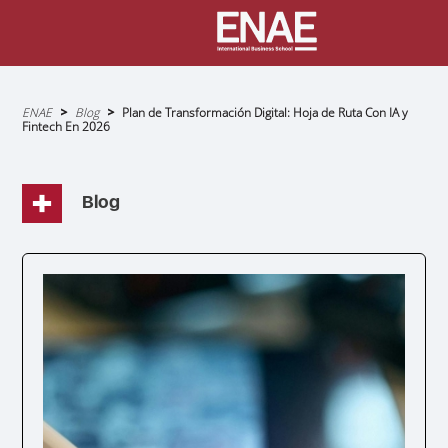
Sobrescribir
ENAE
Blog
Plan de Transformación Digital: Hoja de Ruta Con IA y
enlaces
Fintech En 2026
de
ayuda
a
la
navegación
Blog