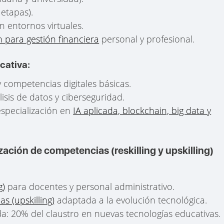
 etapas).
n entornos virtuales.
 para gestión financiera
personal y profesional.
cativa:
 competencias digitales básicas.
isis de datos y ciberseguridad.
especialización en
IA aplicada, blockchain, big data y
zación de competencias (reskilling y upskilling)
g)
para docentes y personal administrativo.
s (upskilling)
adaptada a la evolución tecnológica.
 20% del claustro en nuevas tecnologías educativas.