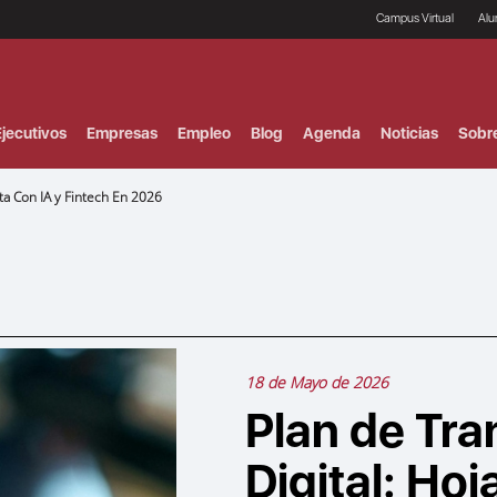
Campus Virtual
Al
¿
B
F
jecutivos
Empresas
Empleo
Blog
Agenda
Noticias
Sobr
P
E
P
ta Con IA y Fintech En 2026
F
B
F
I
P
e
C
V
18 de Mayo de 2026
Plan de Tr
Digital: Hoj