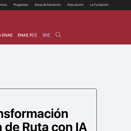
umnos
Programas
Áreas de formación
Área alumni
La Fundación
Por qué ENAE?
Todos los programas
Legal/Fiscal
Beneficios
olsa de empleo
Máster
Tecnología / Digital /
Asociarse
Semipresenciales y
Innovación / Data
oros
Preguntas Frecuentes
online
Science
e ENAE
ENAE 网页
rácticas en empresas
Programas Ejecutivos
Riesgos
NAE Alumni
Cursos de Postgrado y
Personas / RRHH /
Profesionales (Online)
HHDD
roceso de admisión
Agronegocios
inanciación, Becas y
onificación
Comercial / Marketing/
Ventas
inanciación estudios
magin LaCaixa
Dirección / Gestión /
Administración de
réstamo Imagina
empresas
studios Caja Rural
entral
Finanzas
entajas
Operaciones
ansformación
a de Ruta con IA