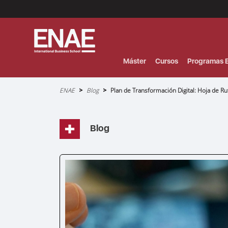
Menú
Superior
(Header)
Máster
Cursos
Programas E
Sobrescribir
ENAE
Blog
Plan de Transformación Digital: Hoja de Ru
enlaces
de
ayuda
a
la
navegación
Blog