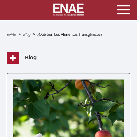
Sobrescribir
ENAE
Blog
¿Qué Son Los Alimentos Transgénicos?
enlaces
de
ayuda
a
la
navegación
Blog