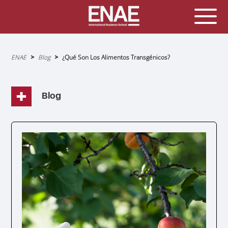
Sobrescribir
ENAE
Blog
¿Qué Son Los Alimentos Transgénicos?
enlaces
de
ayuda
a
la
navegación
Blog