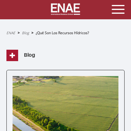
Sobrescribir
ENAE
Blog
¿Qué Son Los Recursos Hídricos?
enlaces
de
ayuda
a
la
navegación
Blog