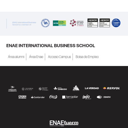
ENAE INTERNATIONAL BUSINESS SCHOOL
Área alumni
Área Enae
Acceso Campus
Bolsa de Empleo