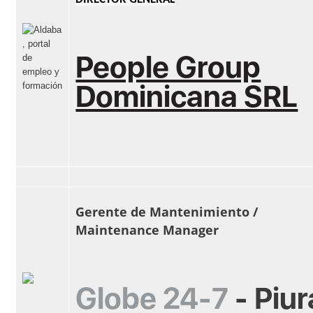
People Group
Dominicana SRL
Gerente de Mantenimiento /
Maintenance Manager
Globe 24-7
-
Piur