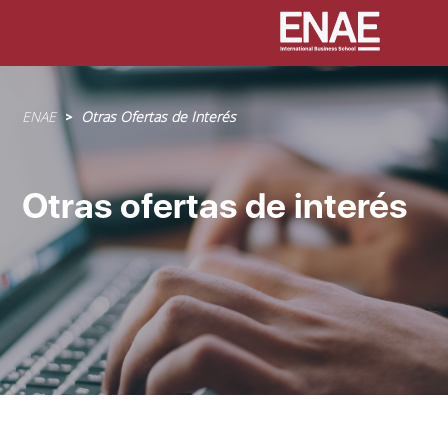
Sobrescribir
ENAE
Otras Ofertas de Interés
enlaces
de
ayuda
Otras ofertas de interés
a
la
navegación