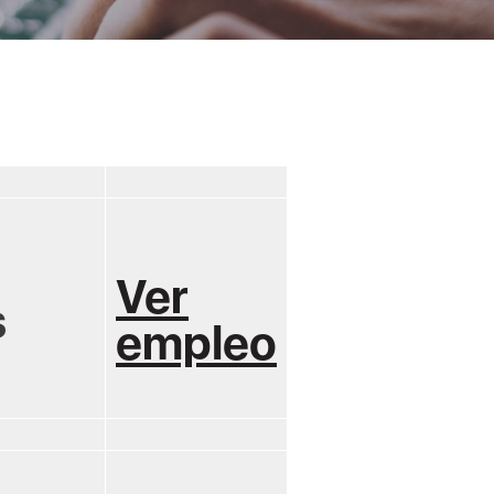
Ver
s
empleo