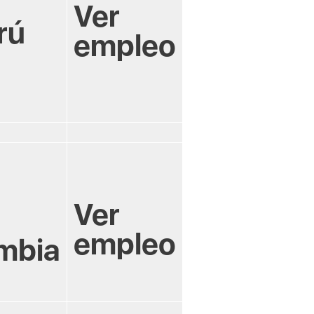
Ver
rú
empleo
Ver
empleo
mbia