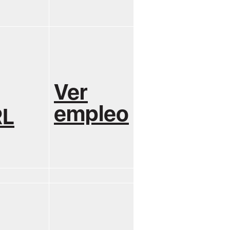
Ver
empleo
RL