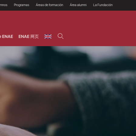
umnos
Programas
Áreas de formación
Área alumni
La Fundación
Por qué ENAE?
Todos los programas
Legal/Fiscal
Beneficios
olsa de empleo
Máster
Tecnología / Digital /
Asociarse
Semipresenciales y
Innovación / Data
oros
Preguntas Frecuentes
online
Science
e ENAE
ENAE 网页
rácticas en empresas
Programas Ejecutivos
Riesgos
NAE Alumni
Cursos de Postgrado y
Personas / RRHH /
Profesionales (Online)
HHDD
roceso de admisión
Agronegocios
inanciación, Becas y
onificación
Comercial / Marketing/
Ventas
inanciación estudios
magin LaCaixa
Dirección / Gestión /
Administración de
réstamo Imagina
empresas
studios Caja Rural
entral
Finanzas
entajas
Operaciones