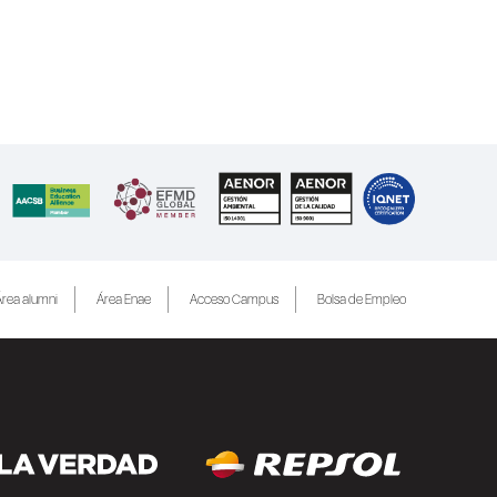
rea alumni
Área Enae
Acceso Campus
Bolsa de Empleo