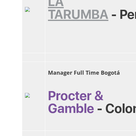
LA
TARUMBA
-
Pe
Manager Full Time Bogotá
Procter &
Gamble
-
Colo