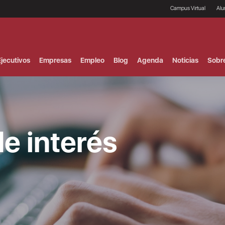
Campus Virtual
Al
¿
B
F
jecutivos
Empresas
Empleo
Blog
Agenda
Noticias
Sobr
P
E
P
F
B
F
I
de interés
P
e
C
V