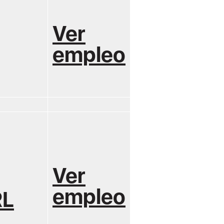
Ver
empleo
Ver
empleo
RL