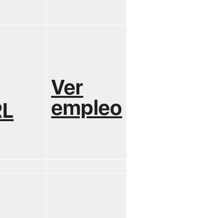
Ver
empleo
RL