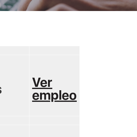
Ver
s
empleo