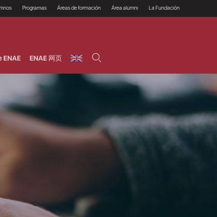
umnos
Programas
Áreas de formación
Área alumni
La Fundación
Por qué ENAE?
Todos los programas
Legal/Fiscal
Beneficios
olsa de empleo
Máster
Tecnología / Digital /
Asociarse
Semipresenciales y
Innovación / Data
oros
Preguntas Frecuentes
online
Science
e ENAE
ENAE 网页
rácticas en empresas
Programas Ejecutivos
Riesgos
NAE Alumni
Cursos de Postgrado y
Personas / RRHH /
Profesionales (Online)
HHDD
roceso de admisión
Agronegocios
inanciación, Becas y
onificación
Comercial / Marketing/
Ventas
inanciación estudios
magin LaCaixa
Dirección / Gestión /
Administración de
réstamo Imagina
empresas
studios Caja Rural
entral
Finanzas
entajas
Operaciones