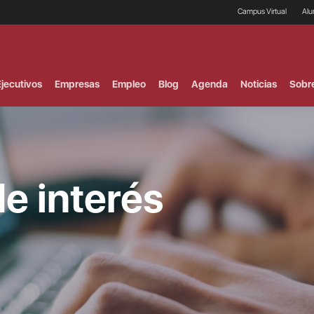
Campus Virtual
Al
¿
B
F
jecutivos
Empresas
Empleo
Blog
Agenda
Noticias
Sobr
P
E
P
F
B
F
I
de interés
P
e
C
V