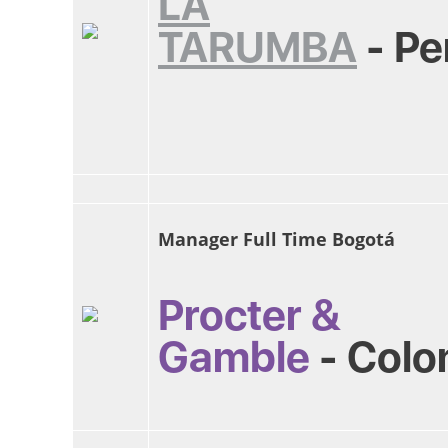
LA
TARUMBA
-
Pe
Manager Full Time Bogotá
Procter &
Gamble
-
Colo