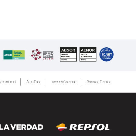
rea alumni
Área Enae
Acceso Campus
Bolsa de Empleo