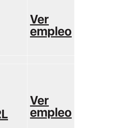
Ver
empleo
Ver
empleo
RL