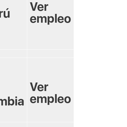
Ver
rú
empleo
Ver
empleo
mbia