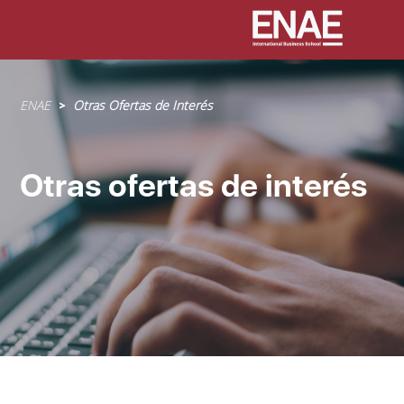
Sobrescribir
ENAE
Otras Ofertas de Interés
enlaces
de
ayuda
Otras ofertas de interés
a
la
navegación