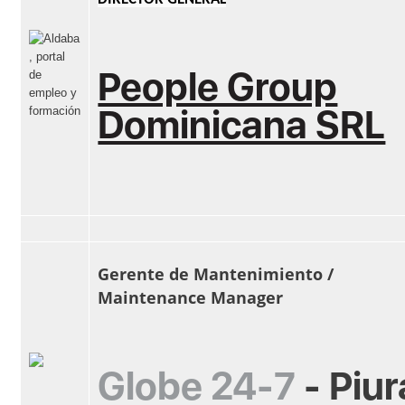
People Group
Dominicana SRL
Gerente de Mantenimiento /
Maintenance Manager
Globe 24-7
-
Piur