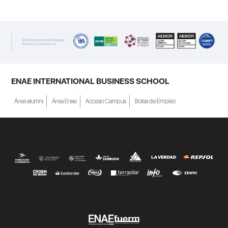
ENAE INTERNATIONAL BUSINESS SCHOOL
Área alumni
Área Enae
Acceso Campus
Bolsa de Empleo