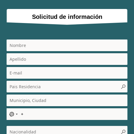
Solicitud de información
N
o
c
o