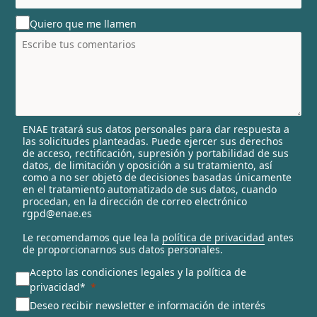
u
Quiero que me llamen
n
t
r
y
s
e
l
ENAE tratará sus datos personales para dar respuesta a
e
las solicitudes planteadas. Puede ejercer sus derechos
c
de acceso, rectificación, supresión y portabilidad de sus
t
datos, de limitación y oposición a su tratamiento, así
e
como a no ser objeto de decisiones basadas únicamente
en el tratamiento automatizado de sus datos, cuando
d
procedan, en la dirección de correo electrónico
rgpd@enae.es
Le recomendamos que lea la
política de privacidad
antes
de proporcionarnos sus datos personales.
Acepto las condiciones legales y la política de
privacidad*
Deseo recibir newsletter e información de interés