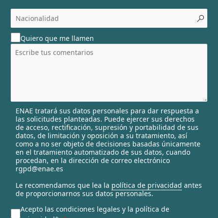
o
c
o
u
Quiero que me llamen
n
t
r
y
s
e
l
ENAE tratará sus datos personales para dar respuesta a
e
las solicitudes planteadas. Puede ejercer sus derechos
c
de acceso, rectificación, supresión y portabilidad de sus
t
datos, de limitación y oposición a su tratamiento, así
e
como a no ser objeto de decisiones basadas únicamente
en el tratamiento automatizado de sus datos, cuando
d
procedan, en la dirección de correo electrónico
rgpd@enae.es
Le recomendamos que lea la
política de privacidad
antes
de proporcionarnos sus datos personales.
Acepto las condiciones legales y la política de