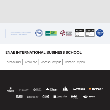
ENAE INTERNATIONAL BUSINESS SCHOOL
Área alumni
Área Enae
Acceso Campus
Bolsa de Empleo