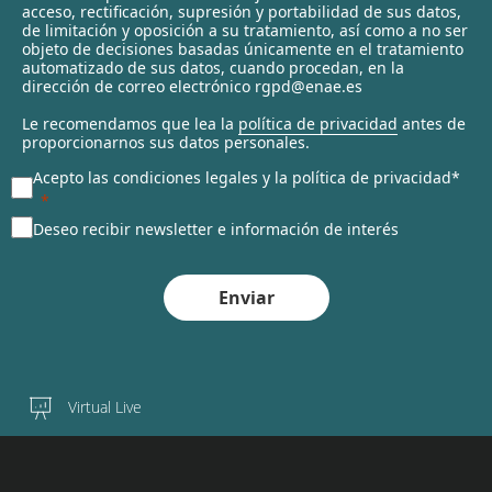
c
acceso, rectificación, supresión y portabilidad de sus datos,
t
de limitación y oposición a su tratamiento, así como a no ser
objeto de decisiones basadas únicamente en el tratamiento
e
automatizado de sus datos, cuando procedan, en la
d
dirección de correo electrónico rgpd@enae.es
Le recomendamos que lea la
política de privacidad
antes de
proporcionarnos sus datos personales.
Acepto las condiciones legales y la política de privacidad*
Deseo recibir newsletter e información de interés
Enviar
Virtual Live