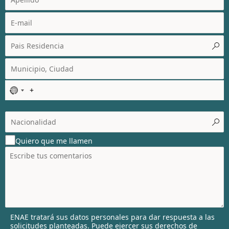
N
o
c
o
u
Quiero que me llamen
n
t
r
y
s
e
l
ENAE tratará sus datos personales para dar respuesta a las
e
solicitudes planteadas. Puede ejercer sus derechos de