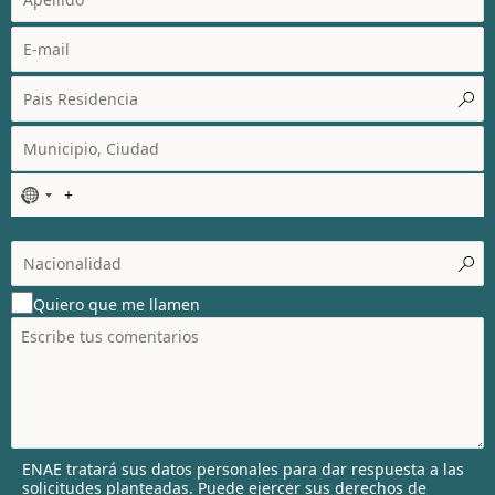
N
o
c
o
u
Quiero que me llamen
n
t
r
y
s
e
l
ENAE tratará sus datos personales para dar respuesta a las
e
solicitudes planteadas. Puede ejercer sus derechos de