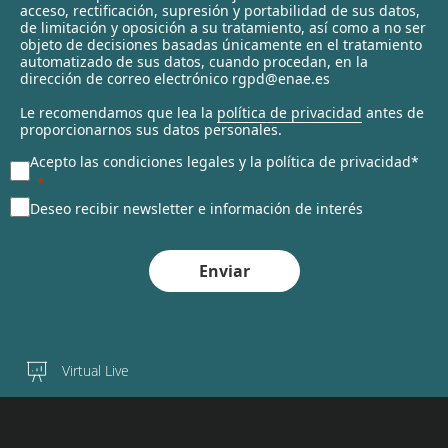
c
acceso, rectificación, supresión y portabilidad de sus datos,
t
de limitación y oposición a su tratamiento, así como a no ser
objeto de decisiones basadas únicamente en el tratamiento
e
automatizado de sus datos, cuando procedan, en la
d
dirección de correo electrónico rgpd@enae.es
Le recomendamos que lea la
política de privacidad
antes de
proporcionarnos sus datos personales.
Acepto las condiciones legales y la política de privacidad*
Deseo recibir newsletter e información de interés
Enviar
Virtual Live