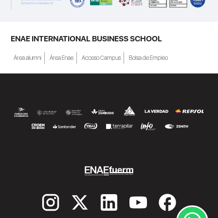
ENAE INTERNATIONAL BUSINESS SCHOOL
Área alumni
Área Enae
Acceso Campus
Bolsa de Empleo