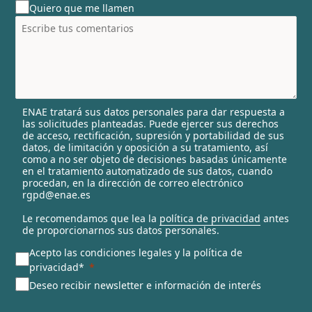
Quiero que me llamen
n
t
r
y
s
e
l
ENAE tratará sus datos personales para dar respuesta a
e
las solicitudes planteadas. Puede ejercer sus derechos
c
de acceso, rectificación, supresión y portabilidad de sus
t
datos, de limitación y oposición a su tratamiento, así
e
como a no ser objeto de decisiones basadas únicamente
en el tratamiento automatizado de sus datos, cuando
d
procedan, en la dirección de correo electrónico
rgpd@enae.es
Le recomendamos que lea la
política de privacidad
antes
de proporcionarnos sus datos personales.
Acepto las condiciones legales y la política de
privacidad*
Deseo recibir newsletter e información de interés