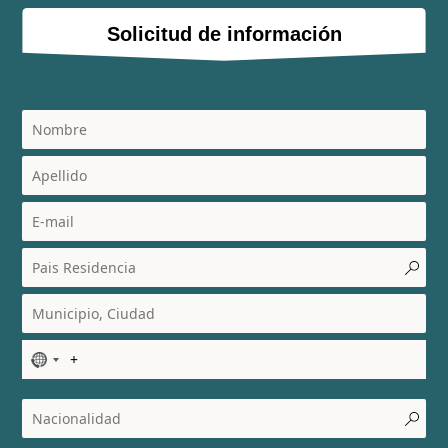
Solicitud de información
N
o
c
o
u