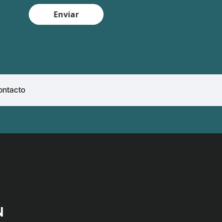
Enviar
ontacto
N