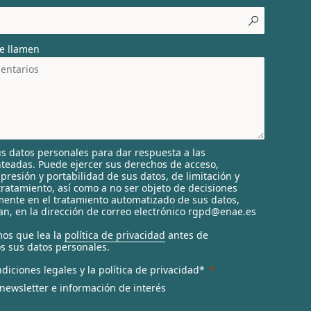
e llamen
s datos personales para dar respuesta a las
nteadas. Puede ejercer sus derechos de acceso,
supresión y portabilidad de sus datos, de limitación y
tratamiento, así como a no ser objeto de decisiones
ente en el tratamiento automatizado de sus datos,
n, en la dirección de correo electrónico rgpd@enae.es
os que lea la
política de privacidad
antes de
s sus datos personales.
diciones legales y la política de privacidad*
 newsletter e información de interés