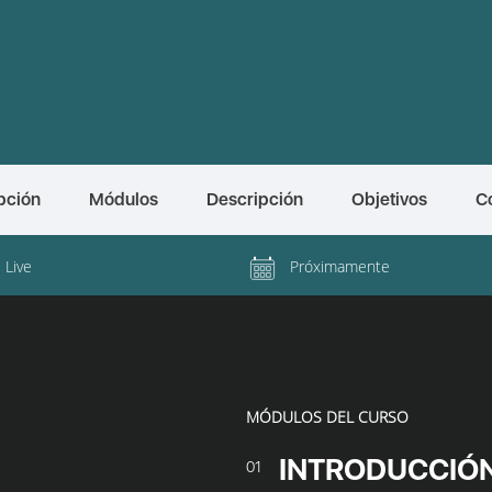
pción
Módulos
Descripción
Objetivos
C
l Live
Próximamente
MÓDULOS DEL CURSO
INTRODUCCIÓ
01