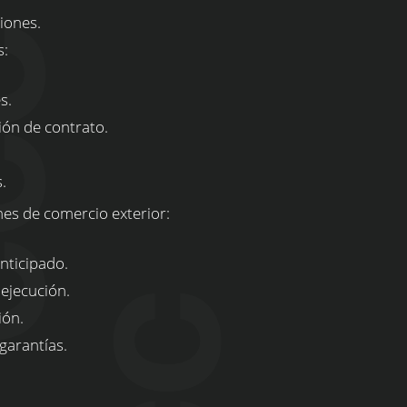
iones.
s:
s.
ión de contrato.
.
nes de comercio exterior:
nticipado.
ejecución.
ión.
garantías.