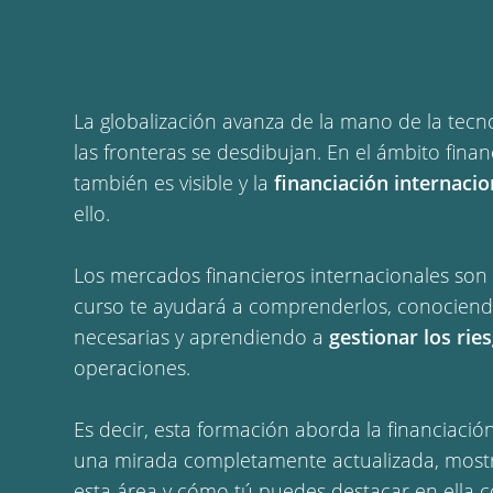
La globalización avanza de la mano de la tecno
las fronteras se desdibujan. En el ámbito fina
también es visible y la
financiación internacio
ello.
Los mercados financieros internacionales son
curso te ayudará a comprenderlos, conociend
necesarias y aprendiendo a
gestionar los rie
operaciones.
Es decir, esta formación aborda la financiació
una mirada completamente actualizada, mostr
esta área y cómo tú puedes destacar en ella c