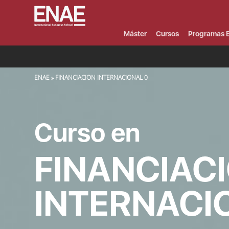
Menú
Superior
(Header)
Máster
Cursos
Programas E
SOBRESCRIBIR ENLACES DE AYUDA A LA NAVEGACIÓN
ENAE
FINANCIACION INTERNACIONAL 0
Curso en
FINANCIAC
INTERNACI