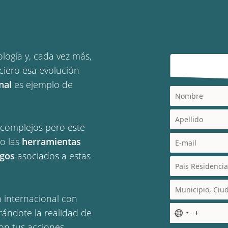
logía y, cada vez más,
nciero esa evolución
nal
es ejemplo de
 complejos pero este
o las
herramientas
sgos
asociados a estas
n internacional con
ándote la realidad de
N
o
on tus acciones