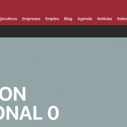
Campus Virtual
Al
¿
jecutivos
Empresas
Empleo
Blog
Agenda
Noticias
Sobr
B
F
P
E
P
F
B
F
I
P
e
C
ION
V
ONAL 0