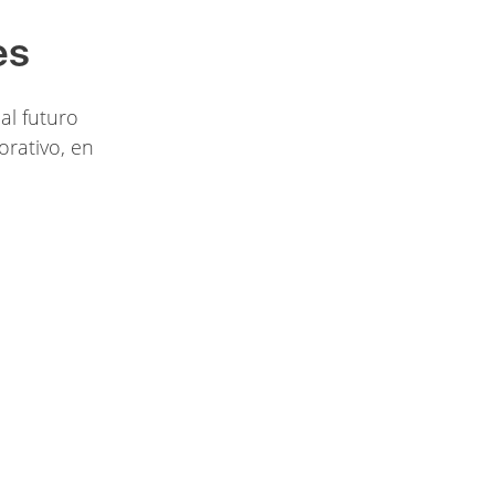
es
al futuro
orativo, en