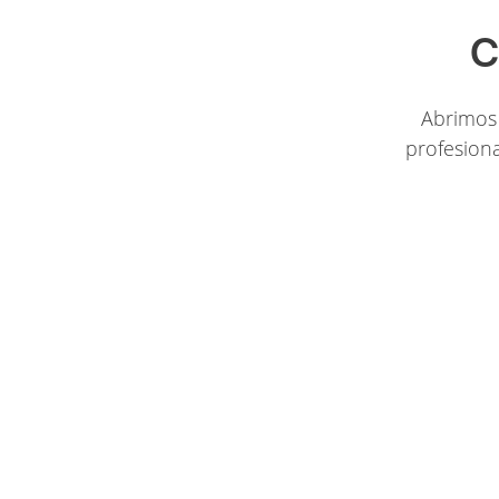
C
Abrimos 
profesiona