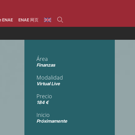
umnos
Programas
Áreas de formación
Área alumni
La Fundación
Por qué ENAE?
Todos los programas
Legal/Fiscal
Beneficios
e ENAE
ENAE 网页
olsa de empleo
Máster
Tecnología / Digital /
Asociarse
Semipresenciales y
Innovación / Data
oros
Preguntas Frecuentes
online
Science
rácticas en empresas
Programas Ejecutivos
Riesgos
NAE Alumni
Cursos de Postgrado y
Personas / RRHH /
Profesionales (Online)
HHDD
roceso de admisión
Agronegocios
Área
inanciación, Becas y
onificación
Comercial / Marketing/
Finanzas
Ventas
inanciación estudios
magin LaCaixa
Dirección / Gestión /
Modalidad
Administración de
réstamo Imagina
empresas
Virtual Live
studios Caja Rural
entral
Finanzas
Precio
entajas
Operaciones
184 €
Inicio
Próximamente