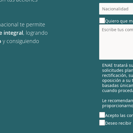
c
o
u
Quiero que m
n
nacional te permite
t
e integral
, logrando
r
o
y consiguiendo
y
s
e
l
ENAE tratará su
e
solicitudes pla
c
rectificación, 
t
oposición a su 
e
basadas únicam
cuando proceda
d
Le recomendam
proporcionarno
Acepto las con
Deseo recibir