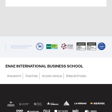
ENAE INTERNATIONAL BUSINESS SCHOOL
Área alumni
Área Enae
Acceso Campus
Bolsa de Empleo