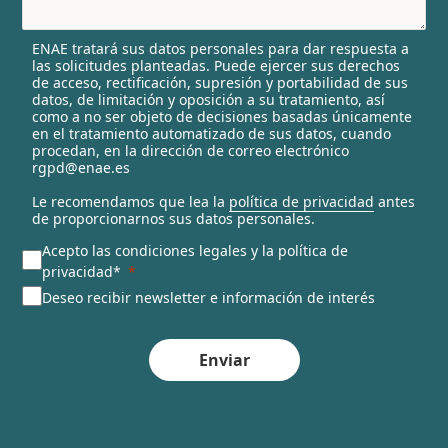
e
l
ENAE tratará sus datos personales para dar respuesta a
e
las solicitudes planteadas. Puede ejercer sus derechos
c
de acceso, rectificación, supresión y portabilidad de sus
t
datos, de limitación y oposición a su tratamiento, así
e
como a no ser objeto de decisiones basadas únicamente
en el tratamiento automatizado de sus datos, cuando
d
procedan, en la dirección de correo electrónico
rgpd@enae.es
Le recomendamos que lea la
política de privacidad
antes
de proporcionarnos sus datos personales.
Acepto las condiciones legales y la política de
privacidad*
Deseo recibir newsletter e información de interés
Enviar