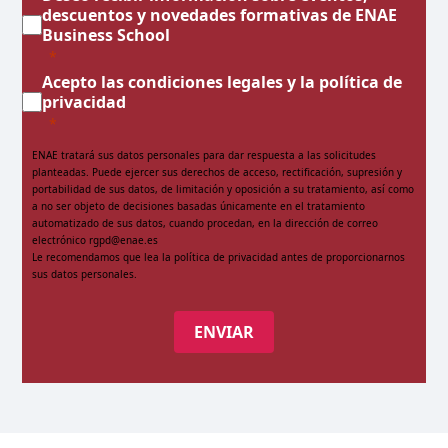
descuentos y novedades formativas de ENAE
Business School
Acepto las condiciones legales y la política de
privacidad
ENAE tratará sus datos personales para dar respuesta a las solicitudes
planteadas. Puede ejercer sus derechos de acceso, rectificación, supresión y
portabilidad de sus datos, de limitación y oposición a su tratamiento, así como
a no ser objeto de decisiones basadas únicamente en el tratamiento
automatizado de sus datos, cuando procedan, en la dirección de correo
electrónico rgpd@enae.es
Le recomendamos que lea la
política de privacidad
antes de proporcionarnos
sus datos personales.
ENVIAR