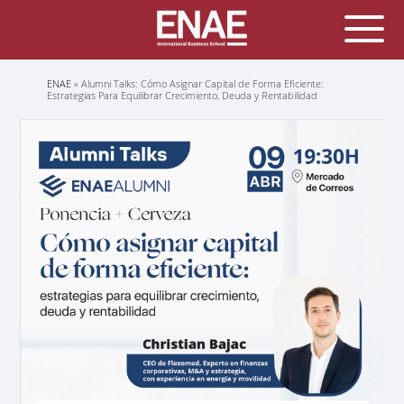
Sobrescribir
ENAE
Alumni Talks: Cómo Asignar Capital de Forma Eficiente:
enlaces
Estrategias Para Equilibrar Crecimiento, Deuda y Rentabilidad
de
ayuda
a
la
navegación