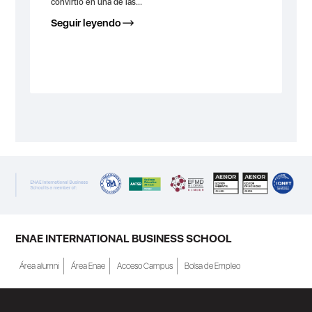
convirtió en una de las...
Seguir leyendo
ENAE INTERNATIONAL BUSINESS SCHOOL
Área alumni
Área Enae
Acceso Campus
Bolsa de Empleo