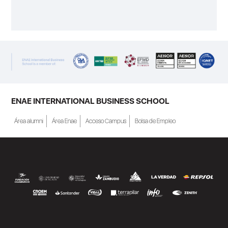
ENAE INTERNATIONAL BUSINESS SCHOOL
Área alumni
Área Enae
Acceso Campus
Bolsa de Empleo