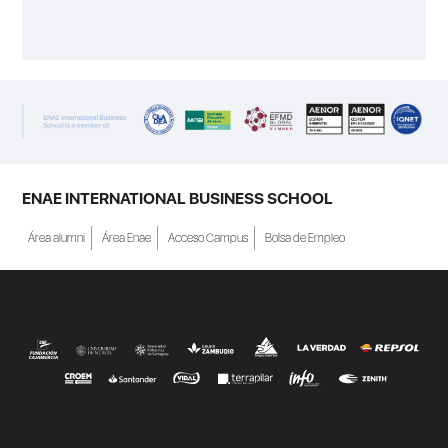
ENAE INTERNATIONAL BUSINESS SCHOOL
Área alumni
Área Enae
Acceso Campus
Bolsa de Empleo