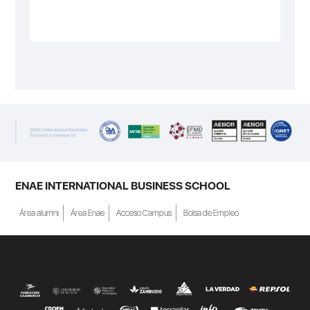
ENAE INTERNATIONAL BUSINESS SCHOOL
Área alumni
Área Enae
Acceso Campus
Bolsa de Empleo