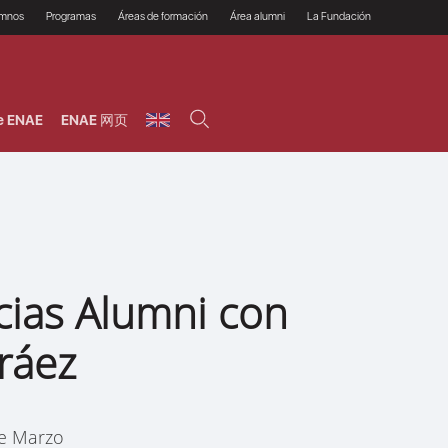
umnos
Programas
Áreas de formación
Área alumni
La Fundación
Por qué ENAE?
Todos los programas
Legal/Fiscal
Beneficios
olsa de empleo
Máster
Tecnología / Digital /
Asociarse
Semipresenciales y
Innovación / Data
oros
Preguntas Frecuentes
online
Science
e ENAE
ENAE 网页
rácticas en empresas
Programas Ejecutivos
Riesgos
NAE Alumni
Cursos de Postgrado y
Personas / RRHH /
Profesionales (Online)
HHDD
roceso de admisión
Agronegocios
inanciación, Becas y
onificación
Comercial / Marketing/
Ventas
inanciación estudios
magin LaCaixa
Dirección / Gestión /
Administración de
réstamo Imagina
empresas
studios Caja Rural
cias Alumni con
entral
Finanzas
entajas
Operaciones
ráez
de Marzo