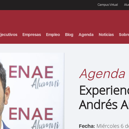
Campus Virtual
Al
¿
B
F
jecutivos
Empresas
Empleo
Blog
Agenda
Noticias
Sobr
P
E
P
F
B
F
Agenda
I
P
e
Experien
C
V
Andrés A
Miércoles 6 
Fecha: