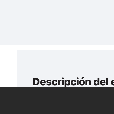
Descripción del
Conoce de primera mano la experiencia pr
ocupan puestos de gran relevancia en la R
tu red de contactos.