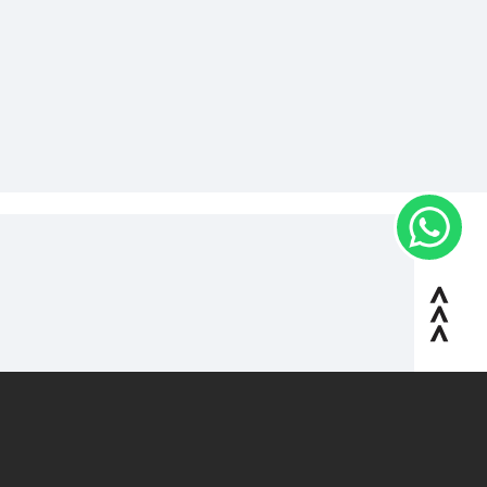
mado en ENAE Business School y que
ambiente distendido y cercano, y ampliar